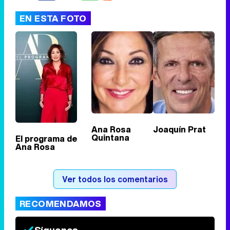
EN ESTA FOTO
Tráiler de '33 días', la nueva serie de Atresplayer con Julián Villagrán y José Manuel Poga
Tráiler en catalán de 'Ravalear', la nueva serie de HBO Max sobre los fondos buitre
Ana Rosa
Joaquín Prat
Quintana
El programa de
Ana Rosa
Tráiler de la tercera temporada de 'The Walking Dead: Dead City' de AMC+
Ver todos los comentarios
RECOMENDAMOS
Canción ganadora de Eurovisión 2026: DARA con "Bangaranga" por Bulgaria