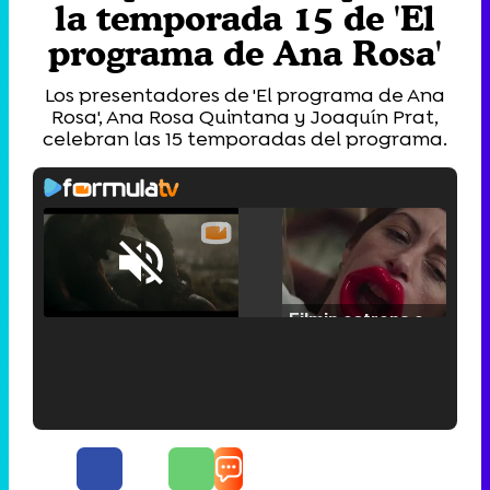
la temporada 15 de 'El
programa de Ana Rosa'
Los presentadores de 'El programa de Ana
Rosa', Ana Rosa Quintana y Joaquín Prat,
celebran las 15 temporadas del programa.
Loaded
:
25.30%
/
Unmute
Filmin estrena el tráiler de 'Millennial Mal', su nueva comedia universitaria de la mano de Lorena Iglesias
'120 Minutos' celebra sus 2.000 programas en Telemadrid con un vídeo del día a día en la redacción