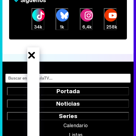
Síguenos
34k
1k
6,4k
258k
Portada
Noticias
Series
Calendario
Listas