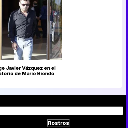
Canción ganadora de Eurovisión 2026: DARA con "Bangaranga" por Bulgaria
ge Javier Vázquez en el
atorio de Mario Biondo
Rostros