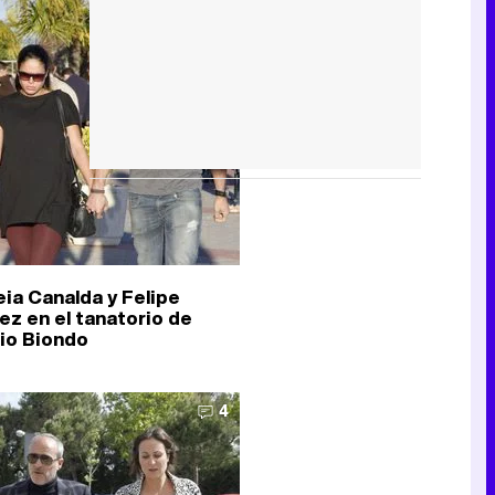
8
eia Canalda y Felipe
ez en el tanatorio de
io Biondo
4