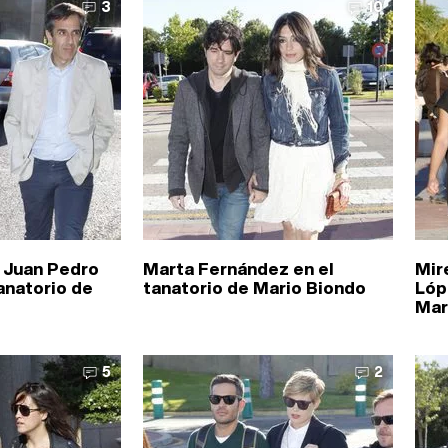
3
10
 Juan Pedro
Marta Fernández en el
Mir
tanatorio de
tanatorio de Mario Biondo
Lóp
Mar
5
2