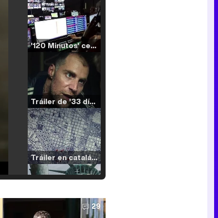
'120 Minutos' celebra sus 2.000 programas en Telemadrid con un vídeo del día a día en la redacción
Tráiler de '33 días', la nueva serie de Atresplayer con Julián Villagrán y José Manuel Poga
Tráiler en catalán de 'Ravalear', la nueva serie de HBO Max sobre los fondos buitre
29
Tráiler de la tercera temporada de 'The Walking Dead: Dead City' de AMC+