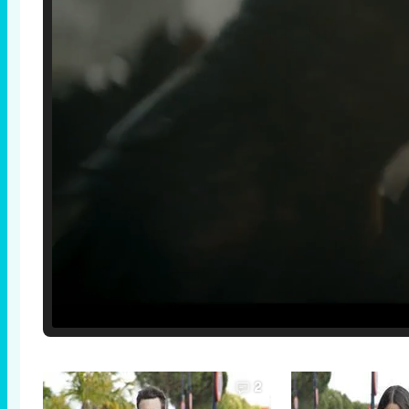
Loaded
:
25.30%
/
Unmute
2