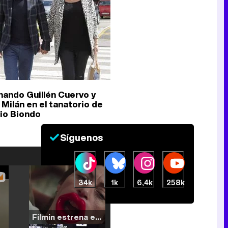
nando Guillén Cuervo y
 Milán en el tanatorio de
io Biondo
Síguenos
34k
1k
6,4k
258k
Filmin estrena el tráiler de 'Millennial Mal', su nueva comedia universitaria de la mano de Lorena Iglesias