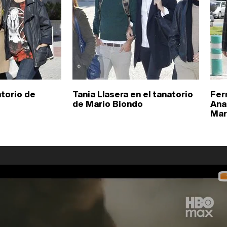
atorio de
Tania Llasera en el tanatorio
Fer
de Mario Biondo
Ana
Mar