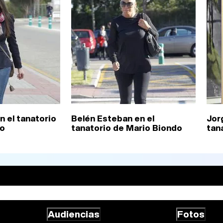
n el tanatorio
Belén Esteban en el
Jor
do
tanatorio de Mario Biondo
tan
Audiencias
Fotos