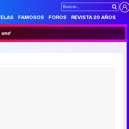
VELAS
FAMOSOS
FOROS
REVISTA 20 AÑOS
 uno'