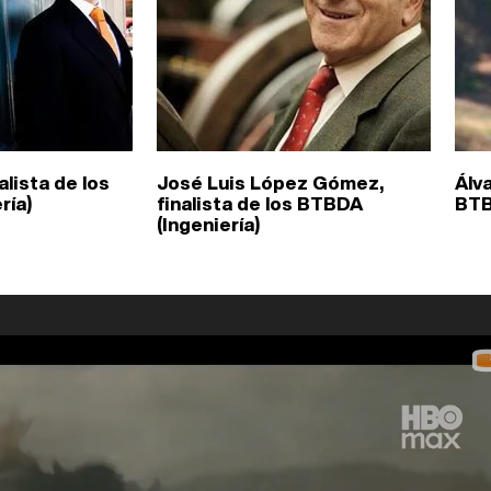
alista de los
José Luis López Gómez,
Álva
ría)
finalista de los BTBDA
BTB
(Ingeniería)