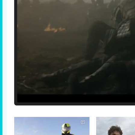
Loaded
:
29.30%
/
Unmute