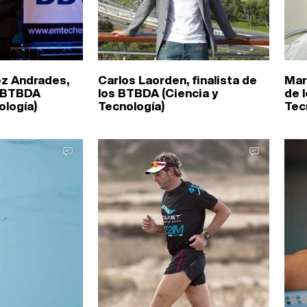
z Andrades,
Carlos Laorden, finalista de
Mar
s BTBDA
los BTBDA (Ciencia y
de 
ología)
Tecnología)
Tec