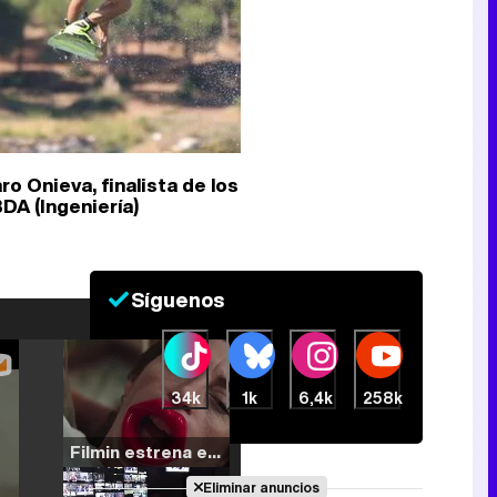
ro Onieva, finalista de los
DA (Ingeniería)
Síguenos
34k
1k
6,4k
258k
Filmin estrena el tráiler de 'Millennial Mal', su nueva comedia universitaria de la mano de Lorena Iglesias
Eliminar anuncios