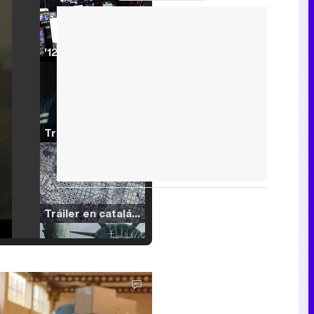
'120 Minutos' celebra sus 2.000 programas en Telemadrid con un vídeo del día a día en la redacción
Tráiler de '33 días', la nueva serie de Atresplayer con Julián Villagrán y José Manuel Poga
Tráiler en catalán de 'Ravalear', la nueva serie de HBO Max sobre los fondos buitre
Tráiler de la tercera temporada de 'The Walking Dead: Dead City' de AMC+