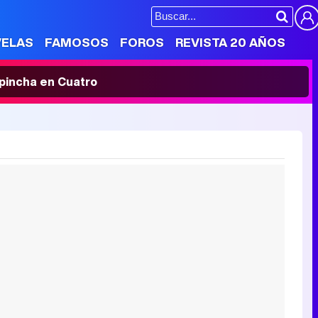
VELAS
FAMOSOS
FOROS
REVISTA 20 AÑOS
' pincha en Cuatro