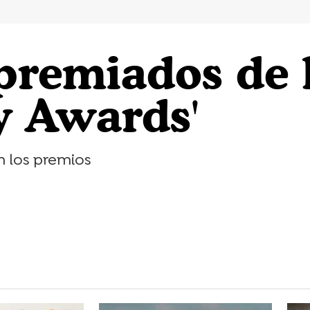
 premiados de 
y Awards'
n los premios