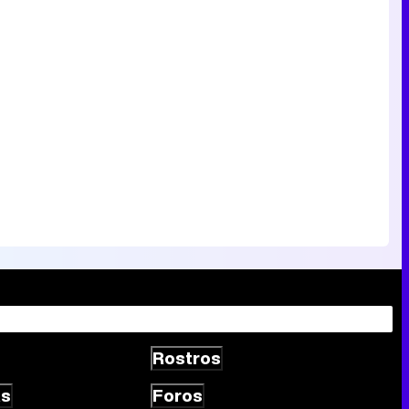
Canción ganadora de Eurovisión 2026: DARA con "Bangaranga" por Bulgaria
Rostros
as
Foros