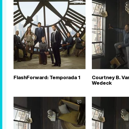
11
FlashForward: Temporada 1
Courtney B. Va
Wedeck