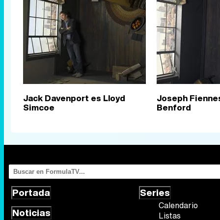
Jack Davenport es Lloyd
Joseph Fienne
Simcoe
Benford
Portada
Series
Calendario
Noticias
Listas