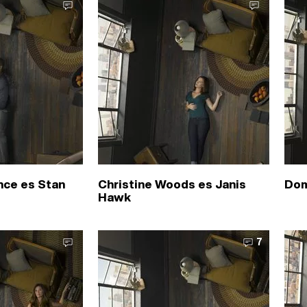
nce es Stan
Christine Woods es Janis
Dom
Hawk
7