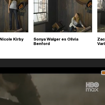
Nicole Kirby
Sonya Walger es Olivia
Zac
Benford
Var