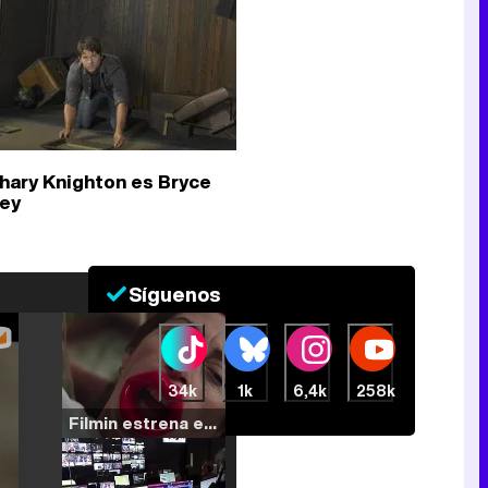
hary Knighton es Bryce
ley
Síguenos
34k
1k
6,4k
258k
Filmin estrena el tráiler de 'Millennial Mal', su nueva comedia universitaria de la mano de Lorena Iglesias