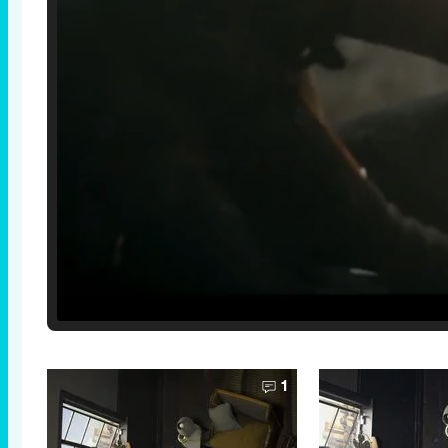
Loaded
:
25.30%
/
Unmute
1