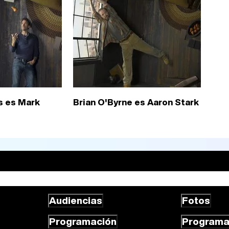
s es Mark
Brian O'Byrne es Aaron Stark
Audiencias
Fotos
Programación
Program