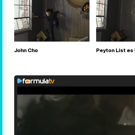
John Cho
Peyton List es 