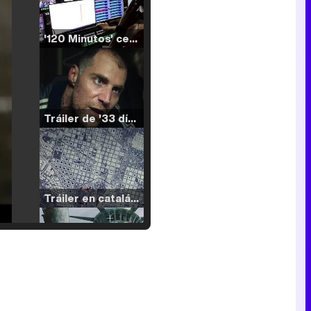
'120 Minutos' celebra sus 2.000 programas en Telemadrid con un vídeo del día a día en la redacción
Tráiler de '33 días', la nueva serie de Atresplayer con Julián Villagrán y José Manuel Poga
Tráiler en catalán de 'Ravalear', la nueva serie de HBO Max sobre los fondos buitre
Tráiler de la tercera temporada de 'The Walking Dead: Dead City' de AMC+