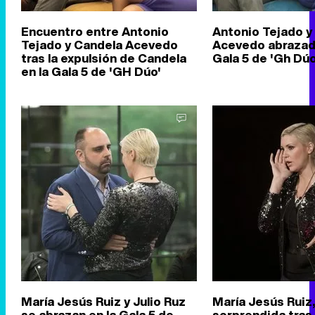
Encuentro entre Antonio
Antonio Tejado y
Tejado y Candela Acevedo
Acevedo abrazad
tras la expulsión de Candela
Gala 5 de 'Gh Dúo
en la Gala 5 de 'GH Dúo'
María Jesús Ruiz y Julio Ruz
María Jesús Ruiz,
se abrazan en la Gala 5 de
sorprendida tras 