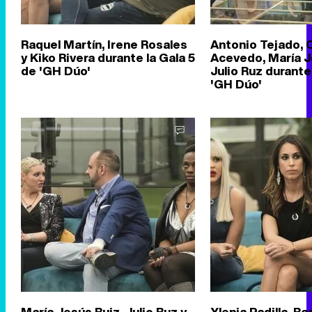
Raquel Martín, Irene Rosales
Antonio Tejado, 
y Kiko Rivera durante la Gala 5
Acevedo, María J
de 'GH Dúo'
Julio Ruz durante
'GH Dúo'
María Jesús Ruiz, Julio Ruz y
Ylenia Padilla, Ra