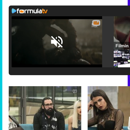
Loaded
:
25.30%
/
Unmute