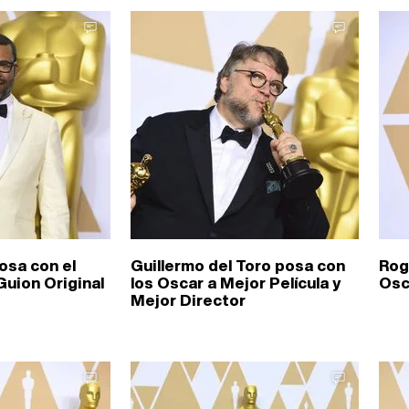
osa con el
Guillermo del Toro posa con
Rog
Guion Original
los Oscar a Mejor Película y
Osc
Mejor Director