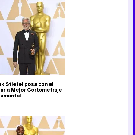
Tráiler de la tercera temporada de 'The Walking Dead: Dead City' de AMC+
Canción ganadora de Eurovisión 2026: DARA con "Bangaranga" por Bulgaria
nk Stiefel posa con el
ar a Mejor Cortometraje
umental