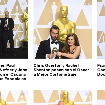
er, Paul
Chris Overton y Rachel
Fra
Nefzer y John
Shenton posan con el Oscar
Osc
on el Oscar a
a Mejor Cortometraje
Doc
os Especiales