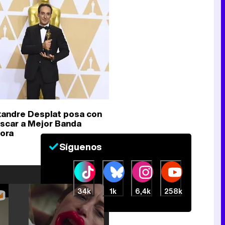
xandre Desplat posa con
Oscar a Mejor Banda
ora
Síguenos
34k
1k
6,4k
258k