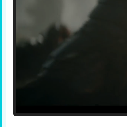
Loaded
:
25.30%
/
Unmute