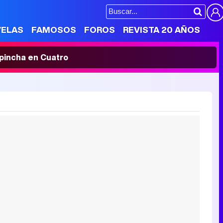
VELAS
FAMOSOS
FOROS
REVISTA 20 AÑOS
' pincha en Cuatro