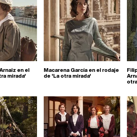
Arnaiz en el
Macarena García en el rodaje
Fil
tra mirada'
de 'La otra mirada'
Arna
otr