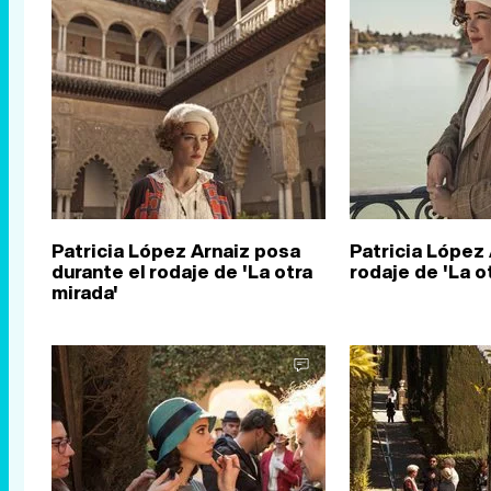
Patricia López Arnaiz posa
Patricia López 
durante el rodaje de 'La otra
rodaje de 'La o
mirada'