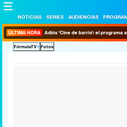
NOTICIAS
SERIES
AUDIENCIAS
PROGRA
ÚLTIMA HORA
Adiós 'Cine de barrio': el programa
FórmulaTV
Fotos