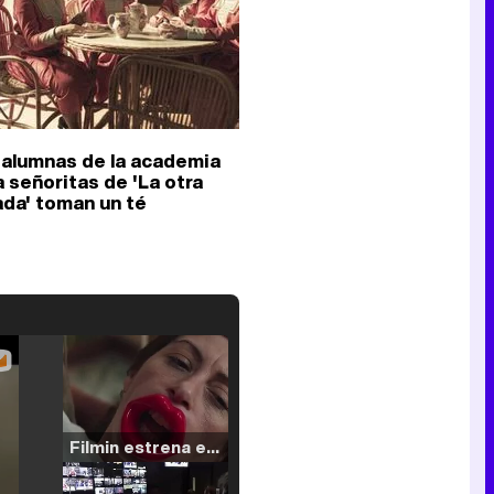
 alumnas de la academia
a señoritas de 'La otra
ada' toman un té
Filmin estrena el tráiler de 'Millennial Mal', su nueva comedia universitaria de la mano de Lorena Iglesias