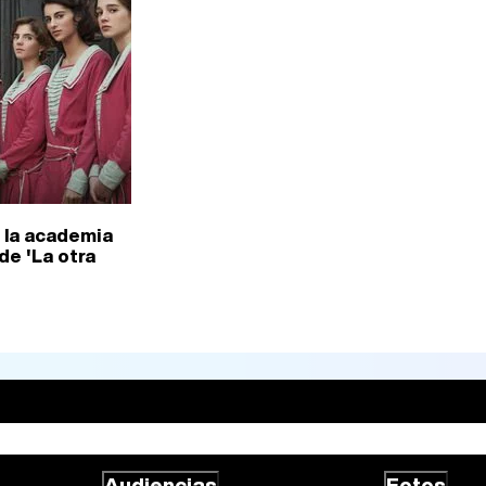
 la academia
de 'La otra
Audiencias
Fotos