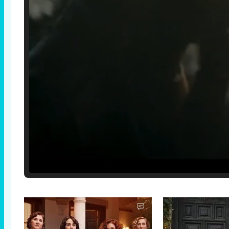
Loaded
:
29.30%
/
Unmute