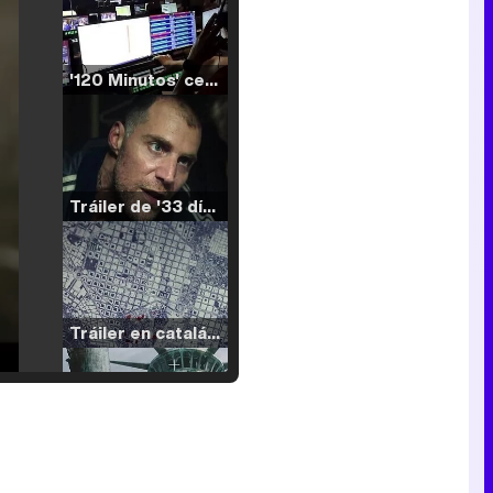
'120 Minutos' celebra sus 2.000 programas en Telemadrid con un vídeo del día a día en la redacción
Tráiler de '33 días', la nueva serie de Atresplayer con Julián Villagrán y José Manuel Poga
Tráiler en catalán de 'Ravalear', la nueva serie de HBO Max sobre los fondos buitre
Tráiler de la tercera temporada de 'The Walking Dead: Dead City' de AMC+