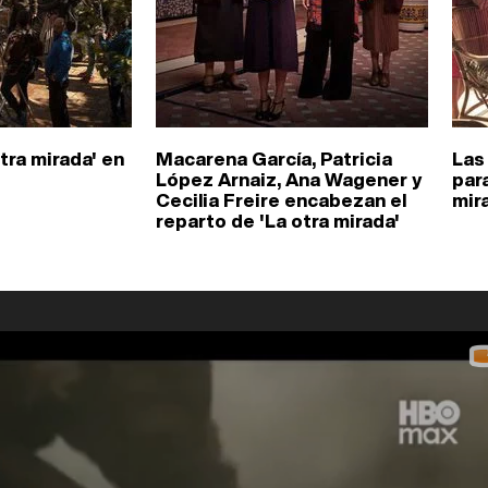
tra mirada' en
Macarena García, Patricia
Las
López Arnaiz, Ana Wagener y
par
Cecilia Freire encabezan el
mir
reparto de 'La otra mirada'