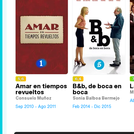
5,6
6,4
7
Amar en tiempos
B&b, de boca en
L
revueltos
boca
M
Consuelo Muñoz
Sonia Balboa Bermejo
Ab
Sep 2010 - Ago 2011
Feb 2014 - Dic 2015