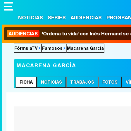
NOTICIAS
SERIES
AUDIENCIAS
PROGRA
AUDIENCIAS
'Ordena tu vida' con Inés Hernand se
FórmulaTV
Famosos
Macarena García
MACARENA GARCÍA
FICHA
NOTICIAS
TRABAJOS
FOTOS
V