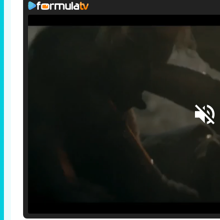
Loaded
:
25.30%
/
Unmute