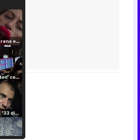
Filmin estrena el tráiler de 'Millennial Mal', su nueva comedia universitaria de la mano de Lorena Iglesias
'120 Minutos' celebra sus 2.000 programas en Telemadrid con un vídeo del día a día en la redacción
Tráiler de '33 días', la nueva serie de Atresplayer con Julián Villagrán y José Manuel Poga