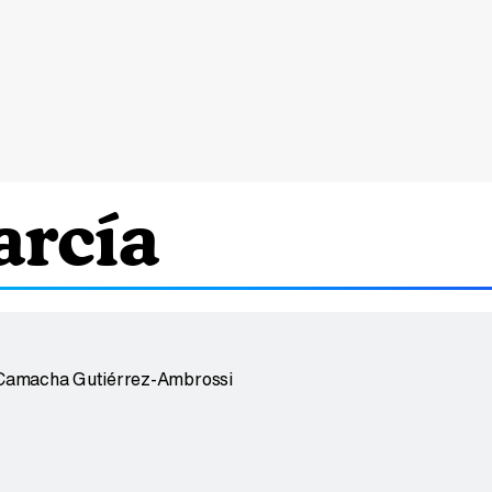
rcía
 Camacha Gutiérrez-Ambrossi