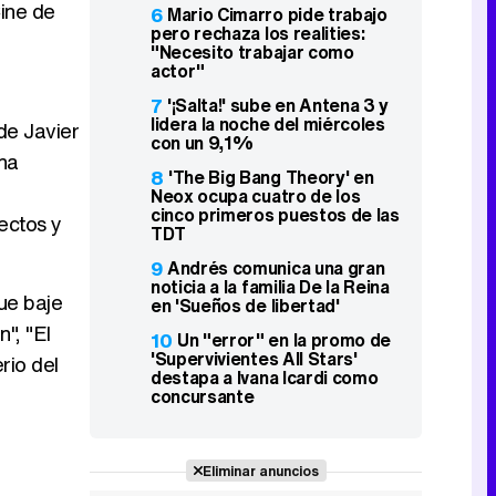
Cine de
6
Mario Cimarro pide trabajo
pero rechaza los realities:
"Necesito trabajar como
actor"
7
'¡Salta!' sube en Antena 3 y
lidera la noche del miércoles
de Javier
con un 9,1%
na
8
'The Big Bang Theory' en
Neox ocupa cuatro de los
cinco primeros puestos de las
ectos y
TDT
9
Andrés comunica una gran
noticia a la familia De la Reina
Que baje
en 'Sueños de libertad'
", "El
10
Un "error" en la promo de
'Supervivientes All Stars'
rio del
destapa a Ivana Icardi como
concursante
Eliminar anuncios