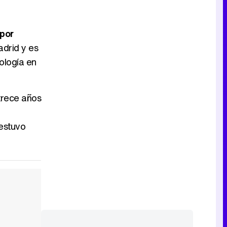
Tráiler en catalán de 'Ravalear', la nueva serie de HBO Max sobre los fondos buitre
 por
adrid y es
ología en
Tráiler de la tercera temporada de 'The Walking Dead: Dead City' de AMC+
trece años
 estuvo
Canción ganadora de Eurovisión 2026: DARA con "Bangaranga" por Bulgaria