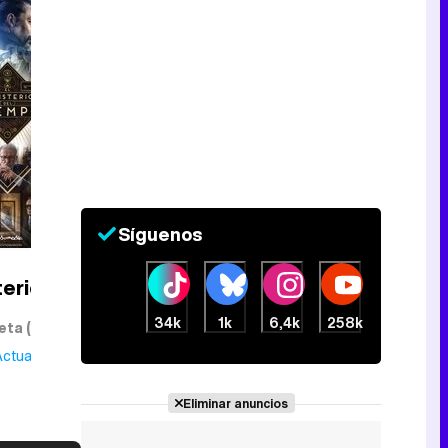
Síguenos
terio del
34k
1k
6,4k
258k
eta (joven)
Actualmente
Eliminar anuncios