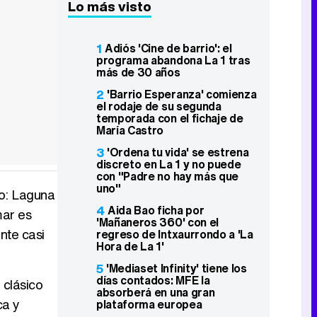
Lo más visto
1
Adiós 'Cine de barrio': el
programa abandona La 1 tras
más de 30 años
2
'Barrio Esperanza' comienza
el rodaje de su segunda
temporada con el fichaje de
María Castro
3
'Ordena tu vida' se estrena
discreto en La 1 y no puede
con "Padre no hay más que
uno"
do: Laguna
4
Aida Bao ficha por
mar es
'Mañaneros 360' con el
nte casi
regreso de Intxaurrondo a 'La
Hora de La 1'
5
'Mediaset Infinity' tiene los
días contados: MFE la
 clásico
absorberá en una gran
ca y
plataforma europea