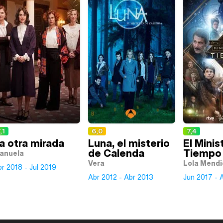
,1
6,0
7,4
a otra mirada
Luna, el misterio
El Minis
de Calenda
Tiempo
anuela
Vera
Lola Mendi
r 2018 - Jul 2019
Abr 2012 - Abr 2013
Jun 2017 - 