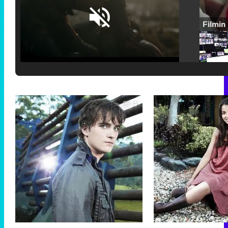
Loaded
:
25.30%
/
Unmute
4