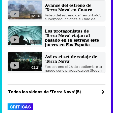
Avance del estreno de
'Terra Nova' en Cuatro
Vídeo del estreno de 'Terra Nova',
02:04
superproducción televisiva del
oscarizado Steven ...
13 de febrero 2012
Los protagonistas de
'Terra Nova' viajan al
pasado en su estreno este
01:29
jueves en Fox España
La serie llega al canal de pago el
jueves a las 22:20 horas.
Así es el set de rodaje de
25 de enero 2012
'Terra Nova'
Fox estrena el 26 de septiembre la
02:21
nueva serie producida por Steven
Spielberg situada ...
18 de agosto 2011
Todos los videos de 'Terra Nova' (5)
CRÍTICAS