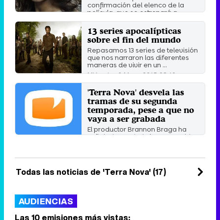
confirmación del elenco de la
película, que se estrenará a ...
Jueves 8 Octubre 2015 17:47
13 series apocalípticas
sobre el fin del mundo
Repasamos 13 series de televisión
que nos narraron las diferentes
maneras de vivir en un ...
Miércoles 6 Mayo 2015 08:10
'Terra Nova' desvela las
tramas de su segunda
temporada, pese a que no
vaya a ser grabada
El productor Brannon Braga ha
señalado que habrían aparecido
dinosaurios evolucionados.
Lunes 1 Octubre 2012 13:16
Todas las noticias de 'Terra Nova' (17)
AUDIENCIAS
Las 10 emisiones más vistas: