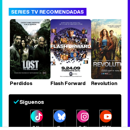
SERIES TV RECOMENDADAS
Perdidos
Flash Forward
Revolution
Síguenos
34k
1k
6,4k
258k