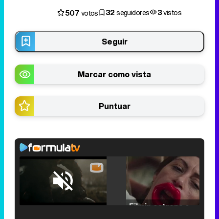
32
3
507
seguidores
vistos
votos
Seguir
Marcar como vista
Puntuar
Loaded
:
25.30%
/
Unmute
Filmin estrena el tráiler de 'Millennial Mal', su nueva comedia universitaria de la mano de Lorena Iglesias