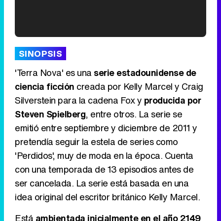
'120 Minutos' celebra sus 2.000 programas en Telemadrid con un vídeo del día a día en la redacción
SINOPSIS
'Terra Nova' es una
serie estadounidense de
ciencia ficción
creada por Kelly Marcel y Craig
Silverstein para la cadena Fox y
producida por
Tráiler de '33 días', la nueva serie de Atresplayer con Julián Villagrán y José Manuel Poga
Steven Spielberg
, entre otros. La serie se
emitió entre septiembre y diciembre de 2011 y
pretendía seguir la estela de series como
'Perdidos', muy de moda en la época. Cuenta
Tráiler en catalán de 'Ravalear', la nueva serie de HBO Max sobre los fondos buitre
con una temporada de 13 episodios antes de
ser cancelada. La serie está basada en una
idea original del escritor británico Kelly Marcel.
Tráiler de la tercera temporada de 'The Walking Dead: Dead City' de AMC+
Está
ambientada inicialmente en el año 2149