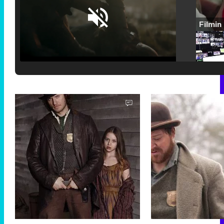
Loaded
:
25.30%
/
Unmute