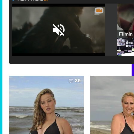
Loaded
:
25.30%
/
Unmute
39