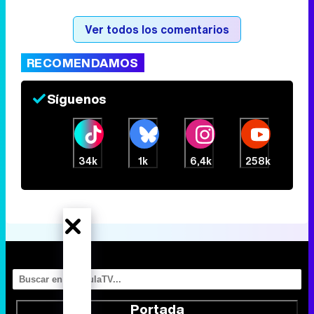
Tráiler de la tercera temporada de 'The Walking Dead: Dead City' de AMC+
Ver todos los comentarios
RECOMENDAMOS
Canción ganadora de Eurovisión 2026: DARA con "Bangaranga" por Bulgaria
Síguenos
34k
1k
6,4k
258k
Portada