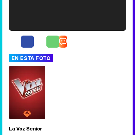
Filmin estrena el tráiler de 'Millennial Mal', su nueva comedia universitaria de la mano de Lorena Iglesias
'120 Minutos' celebra sus 2.000 programas en Telemadrid con un vídeo del día a día en la redacción
EN ESTA FOTO
Tráiler de '33 días', la nueva serie de Atresplayer con Julián Villagrán y José Manuel Poga
Tráiler en catalán de 'Ravalear', la nueva serie de HBO Max sobre los fondos buitre
La Voz Senior