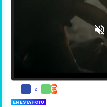
Loaded
:
25.30%
/
Unmute
2
EN ESTA FOTO