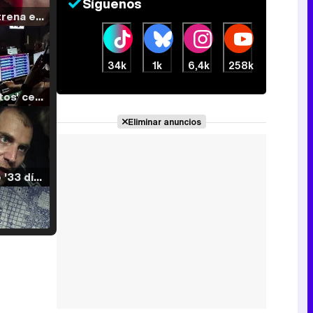
Síguenos
Filmin estrena el tráiler de 'Millennial Mal', su nueva comedia universitaria de la mano de Lorena Iglesias
34k
1k
6,4k
258k
'120 Minutos' celebra sus 2.000 programas en Telemadrid con un vídeo del día a día en la redacción
Eliminar anuncios
Tráiler de '33 días', la nueva serie de Atresplayer con Julián Villagrán y José Manuel Poga
Tráiler en catalán de 'Ravalear', la nueva serie de HBO Max sobre los fondos buitre