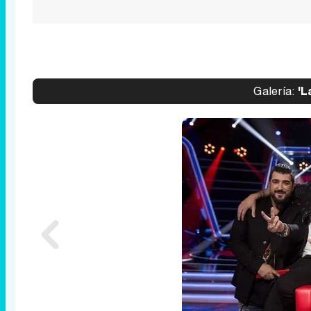
Galería:
'L