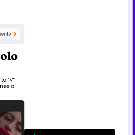
iente
bolo
la "V"
ones a