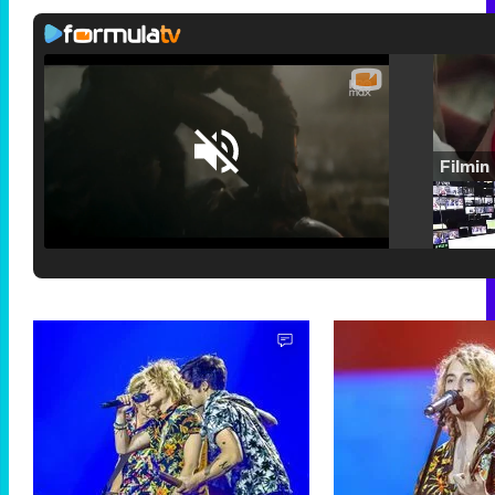
Loaded
:
25.30%
/
Unmute