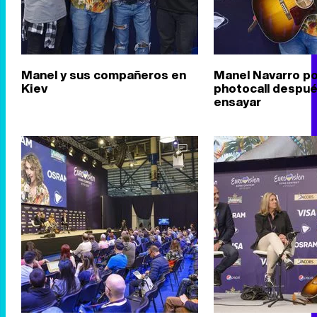
Manel y sus compañeros en
Manel Navarro po
Kiev
photocall despu
ensayar