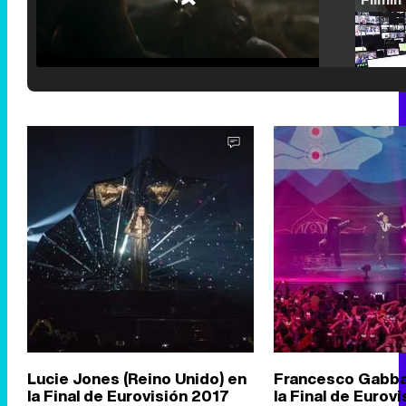
Loaded
:
25.30%
/
Unmute
Lucie Jones (Reino Unido) en
Francesco Gabbani
la Final de Eurovisión 2017
la Final de Eurov