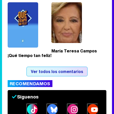
Tráiler de '33 días', la nueva serie de Atresplayer con Julián Villagrán y José Manuel Poga
Tráiler en catalán de 'Ravalear', la nueva serie de HBO Max sobre los fondos buitre
María Teresa Campos
¡Qué tiempo tan feliz!
Tráiler de la tercera temporada de 'The Walking Dead: Dead City' de AMC+
Ver todos los comentarios
RECOMENDAMOS
Canción ganadora de Eurovisión 2026: DARA con "Bangaranga" por Bulgaria
Síguenos