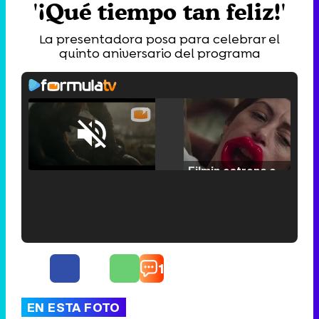
'¡Qué tiempo tan feliz!'
La presentadora posa para celebrar el
quinto aniversario del programa
Loaded
:
25.30%
/
Unmute
Filmin estrena el tráiler de 'Millennial Mal', su nueva comedia universitaria de la mano de Lorena Iglesias
'120 Minutos' celebra sus 2.000 programas en Telemadrid con un vídeo del día a día en la redacción
1
EN ESTA FOTO