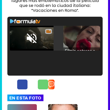
lugares más emblemáticos de la película
que se rodó en la ciudad italiana:
"Vacaciones en Roma".
Loaded
:
25.30%
/
Unmute
Filmin estrena el tráiler de 'Millennial Mal', su nueva comedia universitaria de la mano de Lorena Iglesias
'120 Minutos' celebra sus 2.000 programas en Telemadrid con un vídeo del día a día en la redacción
EN ESTA FOTO
Tráiler de '33 días', la nueva serie de Atresplayer con Julián Villagrán y José Manuel Poga