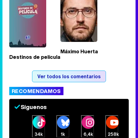
Tráiler en catalán de 'Ravalear', la nueva serie de HBO Max sobre los fondos buitre
Máximo Huerta
Destinos de película
Tráiler de la tercera temporada de 'The Walking Dead: Dead City' de AMC+
Ver todos los comentarios
RECOMENDAMOS
Canción ganadora de Eurovisión 2026: DARA con "Bangaranga" por Bulgaria
Síguenos
34k
1k
6,4k
258k