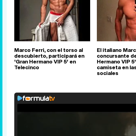
Marco Ferri, con el torso al
El italiano Marc
descubierto, participará en
concursante de
'Gran Hermano VIP 5' en
Hermano VIP 5'
Telecinco
camiseta en la
sociales