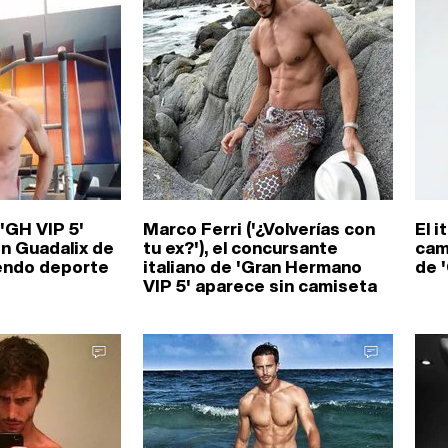
'GH VIP 5'
Marco Ferri ('¿Volverías con
El i
n Guadalix de
tu ex?'), el concursante
cam
iendo deporte
italiano de 'Gran Hermano
de 
VIP 5' aparece sin camiseta