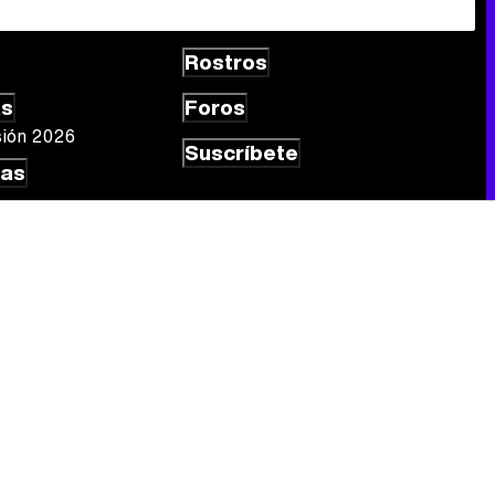
Rostros
as
Foros
sión 2026
Suscríbete
las