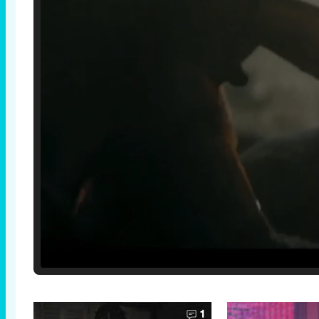
Loaded
:
25.30%
/
Unmute
1