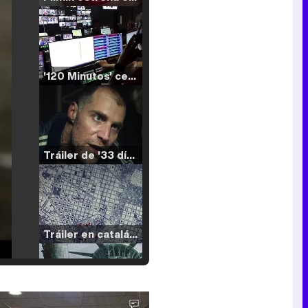
'120 Minutos' celebra sus 2.000 programas en Telemadrid con un vídeo del día a día en la redacción
Tráiler de '33 días', la nueva serie de Atresplayer con Julián Villagrán y José Manuel Poga
Tráiler en catalán de 'Ravalear', la nueva serie de HBO Max sobre los fondos buitre