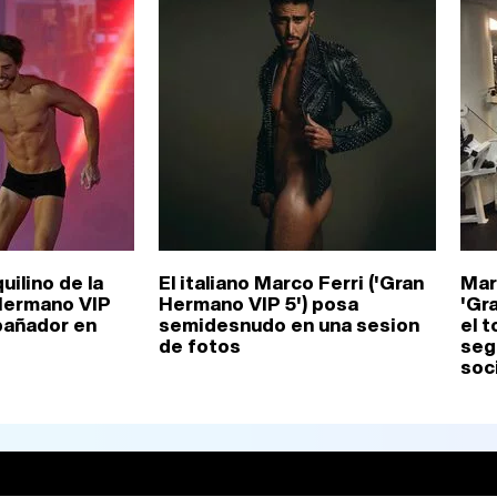
uilino de la
El italiano Marco Ferri ('Gran
Mar
Hermano VIP
Hermano VIP 5') posa
'Gr
 bañador en
semidesnudo en una sesion
el 
'
de fotos
seg
soc