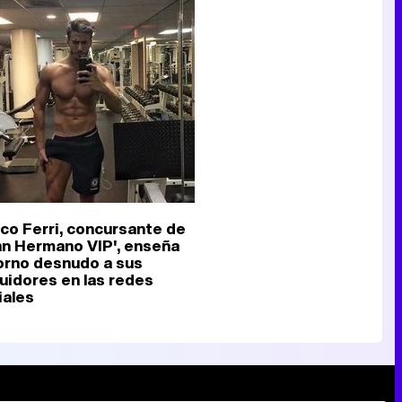
Tráiler de la tercera temporada de 'The Walking Dead: Dead City' de AMC+
Canción ganadora de Eurovisión 2026: DARA con "Bangaranga" por Bulgaria
co Ferri, concursante de
an Hermano VIP', enseña
torno desnudo a sus
uidores en las redes
iales