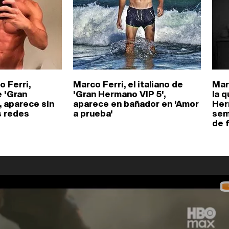
o Ferri,
Marco Ferri, el italiano de
Mar
 'Gran
'Gran Hermano VIP 5',
la q
, aparece sin
aparece en bañador en 'Amor
Her
s redes
a prueba'
sem
de 