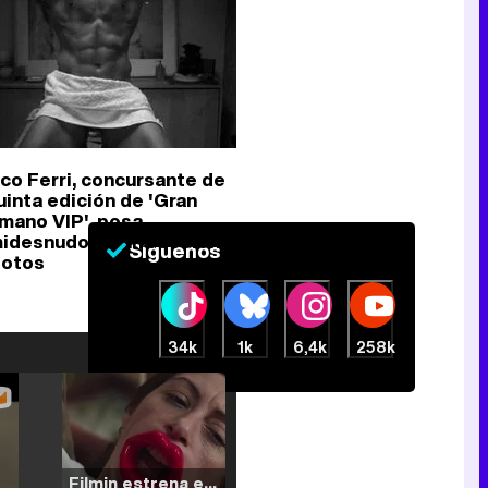
co Ferri, concursante de
uinta edición de 'Gran
mano VIP', posa
idesnudo en una sesión
Síguenos
fotos
34k
1k
6,4k
258k
Filmin estrena el tráiler de 'Millennial Mal', su nueva comedia universitaria de la mano de Lorena Iglesias