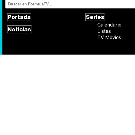
Portada
Series
Calendario
Noticias
Listas
TV Movies
Síguenos
Quiénes somos
Aviso Legal
Política de privacidad
Política de
FormulaTV.com
© 2004 - 2026