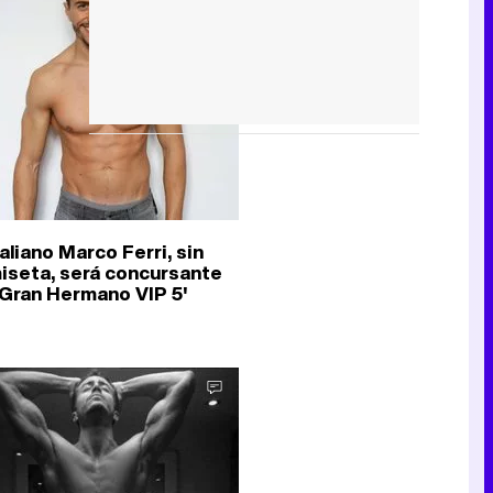
taliano Marco Ferri, sin
iseta, será concursante
'Gran Hermano VIP 5'