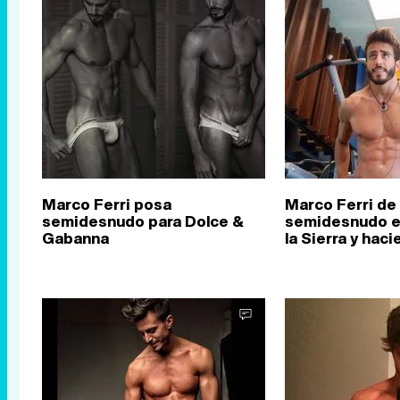
Marco Ferri posa
Marco Ferri de 
semidesnudo para Dolce &
semidesnudo e
Gabanna
la Sierra y hac