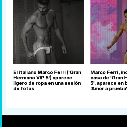
El italiano Marco Ferri ('Gran
Marco Ferri, inq
Hermano VIP 5') aparece
casa de 'Gran 
ligero de ropa en una sesión
5', aparece en
de fotos
'Amor a prueba