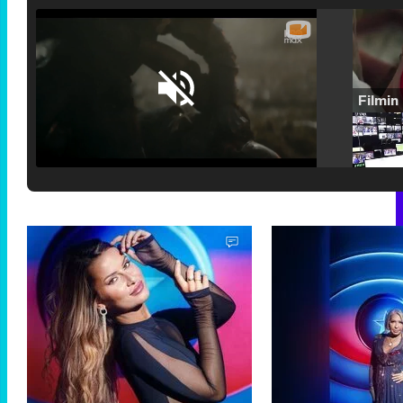
Loaded
:
25.30%
/
Unmute