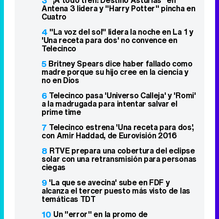
3
"¡A todo tren! Destino Asturias" en
Antena 3 lidera y "Harry Potter" pincha en
Cuatro
4
"La voz del sol" lidera la noche en La 1 y
'Una receta para dos' no convence en
Telecinco
5
Britney Spears dice haber fallado como
madre porque su hijo cree en la ciencia y
no en Dios
6
Telecinco pasa 'Universo Calleja' y 'Romi'
a la madrugada para intentar salvar el
prime time
7
Telecinco estrena 'Una receta para dos',
con Amir Haddad, de Eurovisión 2016
8
RTVE prepara una cobertura del eclipse
solar con una retransmisión para personas
ciegas
9
'La que se avecina' sube en FDF y
alcanza el tercer puesto más visto de las
temáticas TDT
10
Un "error" en la promo de