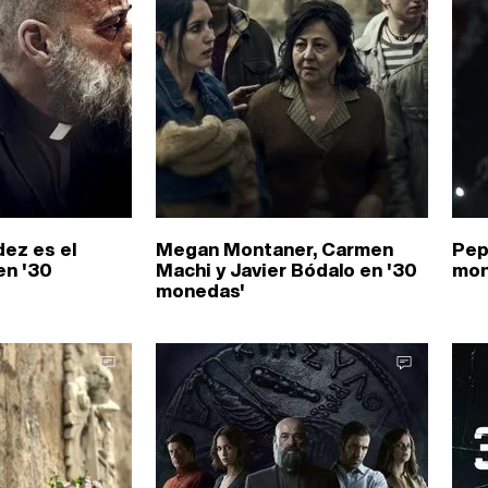
ez es el
Megan Montaner, Carmen
Pep
en '30
Machi y Javier Bódalo en '30
mon
monedas'