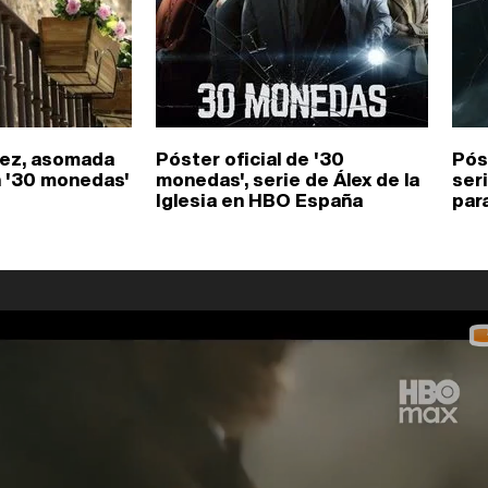
ez, asomada
Póster oficial de '30
Pós
n '30 monedas'
monedas', serie de Álex de la
seri
Iglesia en HBO España
par