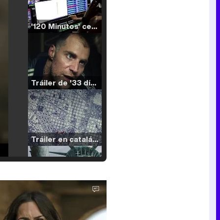
'120 Minutos' celebra sus 2.000 programas en Telemadrid con un vídeo del día a día en la redacción
Tráiler de '33 días', la nueva serie de Atresplayer con Julián Villagrán y José Manuel Poga
Tráiler en catalán de 'Ravalear', la nueva serie de HBO Max sobre los fondos buitre
Tráiler de la tercera temporada de 'The Walking Dead: Dead City' de AMC+