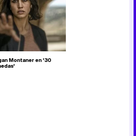
Canción ganadora de Eurovisión 2026: DARA con "Bangaranga" por Bulgaria
an Montaner en '30
edas'