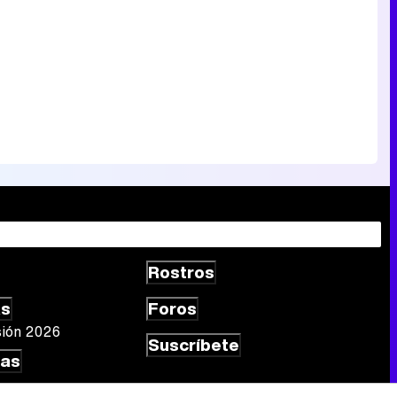
Rostros
as
Foros
sión 2026
Suscríbete
las