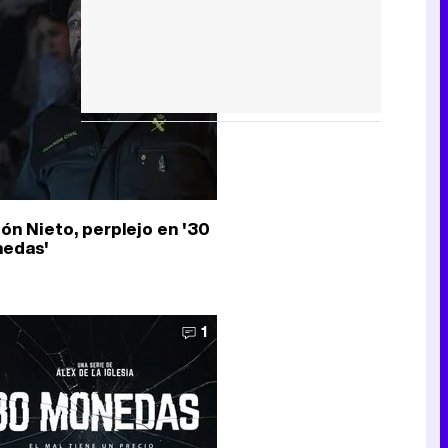
ón Nieto, perplejo en '30
edas'
1