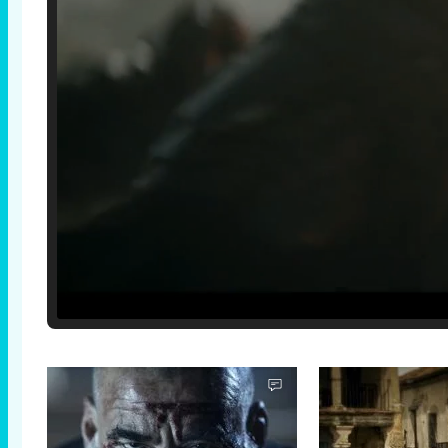
Loaded
:
25.30%
/
Unmute