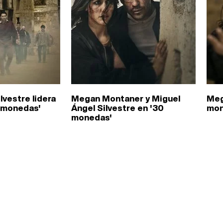
lvestre lidera
Megan Montaner y Miguel
Meg
0 monedas'
Ángel Silvestre en '30
mon
monedas'