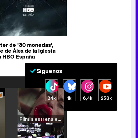
ter de '30 monedas',
e de Álex de la Iglesia
a HBO España
Síguenos
34k
1k
6,4k
258k
Filmin estrena el tráiler de 'Millennial Mal', su nueva comedia universitaria de la mano de Lorena Iglesias