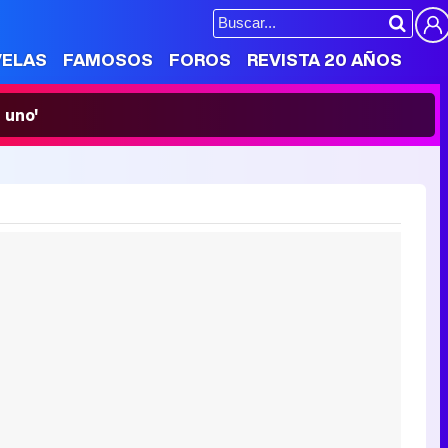
VELAS
FAMOSOS
FOROS
REVISTA 20 AÑOS
 uno'