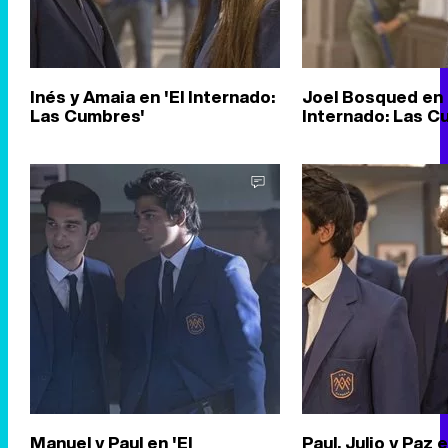
Inés y Amaia en 'El Internado:
Joel Bosqued en 
Las Cumbres'
Internado: Las C
Manuel y Paul en 'El
Paul, Julio y Paz e