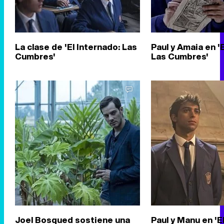
La clase de 'El Internado: Las
Paul y Amaia en '
Cumbres'
Las Cumbres'
Joel Bosqued sostiene una
Paul y Manu en 'E