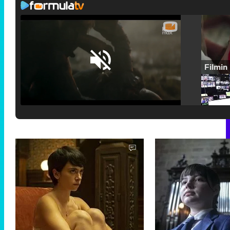
Loaded
:
25.30%
/
Unmute