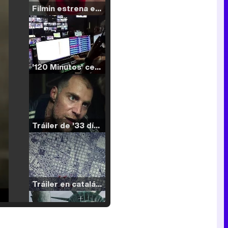
Filmin estrena el tráiler de 'Millennial Mal', su nueva comedia universitaria de la mano de Lorena Iglesias
'120 Minutos' celebra sus 2.000 programas en Telemadrid con un vídeo del día a día en la redacción
Tráiler de '33 días', la nueva serie de Atresplayer con Julián Villagrán y José Manuel Poga
Tráiler en catalán de 'Ravalear', la nueva serie de HBO Max sobre los fondos buitre