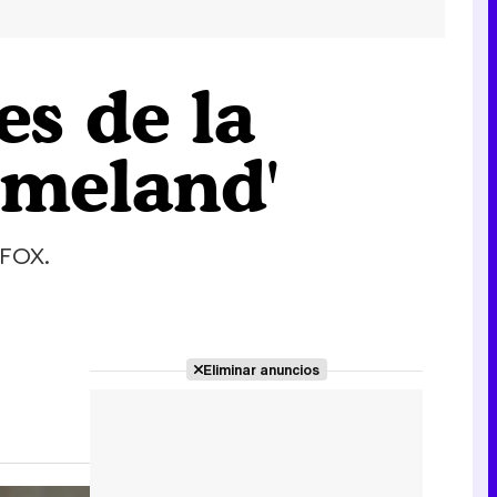
s de la
omeland'
 FOX.
Eliminar anuncios