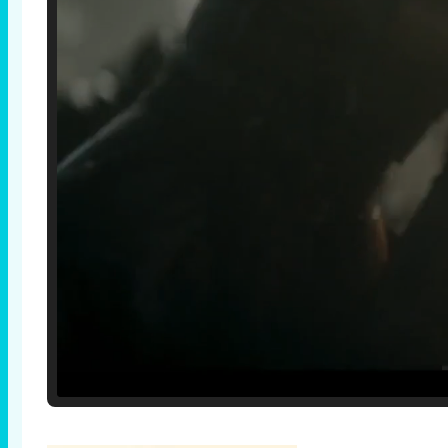
Loaded
:
25.30%
/
Unmute