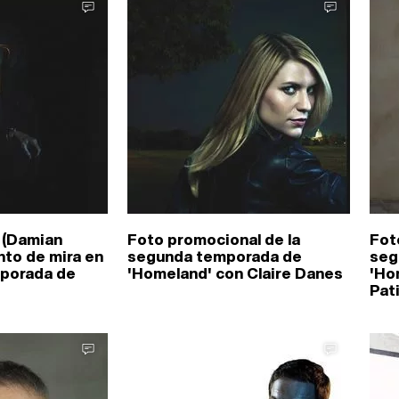
 (Damian
Foto promocional de la
Fot
nto de mira en
segunda temporada de
seg
mporada de
'Homeland' con Claire Danes
'Ho
Pat