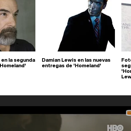
 en la segunda
Damian Lewis en las nuevas
Fot
'Homeland'
entregas de 'Homeland'
seg
'Ho
Lew