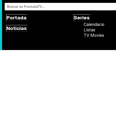
Portada
Series
Calendario
Noticias
Listas
TV Movies
Síguenos
Quiénes somos
Aviso Legal
Política de privacidad
Política de
FormulaTV.com
© 2004 - 2026