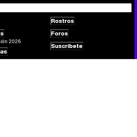
Rostros
Canción ganadora de Eurovisión 2026: DARA con "Bangaranga" por Bulgaria
as
Foros
sión 2026
Suscríbete
las