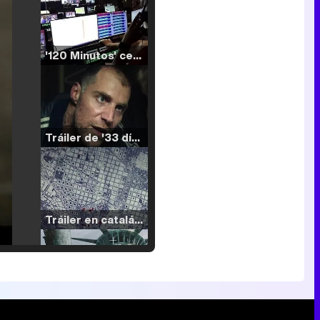
'120 Minutos' celebra sus 2.000 programas en Telemadrid con un vídeo del día a día en la redacción
Tráiler de '33 días', la nueva serie de Atresplayer con Julián Villagrán y José Manuel Poga
Tráiler en catalán de 'Ravalear', la nueva serie de HBO Max sobre los fondos buitre
Tráiler de la tercera temporada de 'The Walking Dead: Dead City' de AMC+