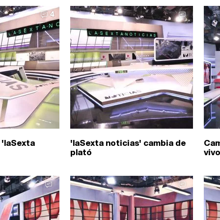
4
 'laSexta
'laSexta noticias' cambia de
Cam
plató
vivo