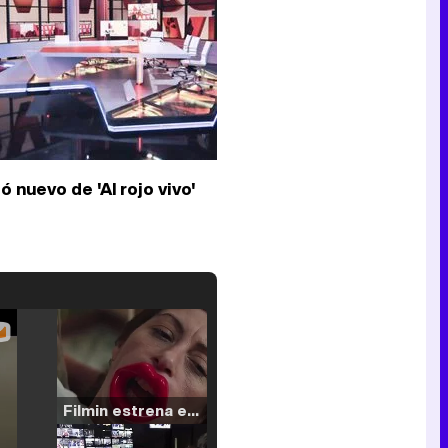
ó nuevo de 'Al rojo vivo'
Filmin estrena el tráiler de 'Millennial Mal', su nueva comedia universitaria de la mano de Lorena Iglesias