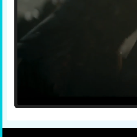
Loaded
:
25.30%
/
Unmute