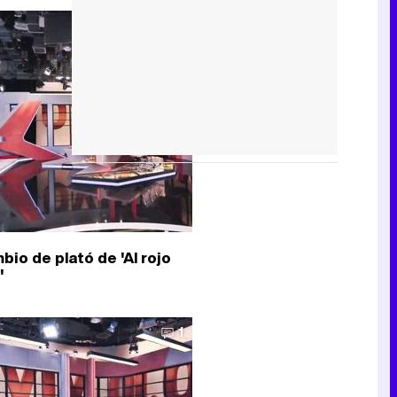
2
bio de plató de 'Al rojo
'
1