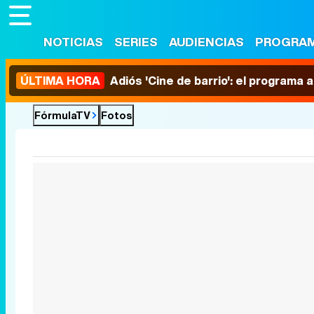
NOTICIAS
SERIES
AUDIENCIAS
PROGRA
ÚLTIMA HORA
Adiós 'Cine de barrio': el programa
FórmulaTV
Fotos