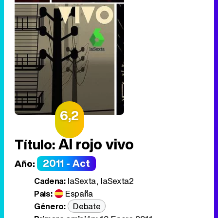
6,2
Al rojo vivo
Título:
2011 - Act
Año:
Cadena:
laSexta, laSexta2
País:
España
Género:
Debate