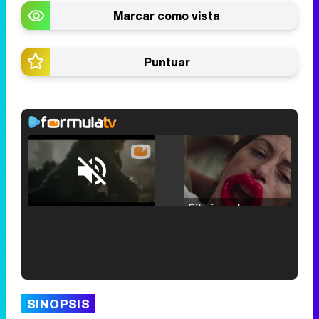
Marcar como vista
Puntuar
Loaded
:
29.30%
/
Unmute
Filmin estrena el tráiler de 'Millennial Mal', su nueva comedia universitaria de la mano de Lorena Iglesias
'120 Minutos' celebra sus 2.000 programas en Telemadrid con un vídeo del día a día en la redacción
SINOPSIS