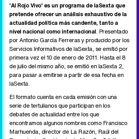
'Al Rojo Vivo' es un programa de laSexta que
pretende ofrecer un análisis exhaustivo de la
actualidad política más candente, tanto a
Tráiler de '33 días', la nueva serie de Atresplayer con Julián Villagrán y José Manuel Poga
nivel nacional como internacional
. Presentado
por Antonio García Ferreras y producido por los
Servicios Informativos de laSexta, se emitió por
primera vez el 10 de enero de 2011. Hasta el 8
Tráiler en catalán de 'Ravalear', la nueva serie de HBO Max sobre los fondos buitre
de julio del mismo año, se emitió en laSexta 2,
para pasar a emitirse a partir de esa fecha en
laSexta.
Tráiler de la tercera temporada de 'The Walking Dead: Dead City' de AMC+
El formato cuenta en cada emisión con una
serie de tertulianos que participan en los
debates de actualidad entre los que
encontramos algunos nombres como Francisco
Canción ganadora de Eurovisión 2026: DARA con "Bangaranga" por Bulgaria
Marhuenda, director de La Razón, Raúl del