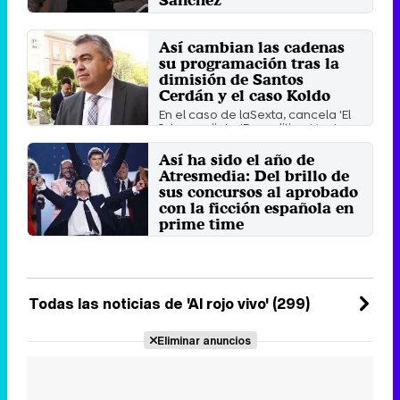
La cadena ha cancelado la
reposición de 'Aruser@s' y la
emisión de 'Zapeando' por la ...
Así cambian las cadenas
su programación tras la
Miércoles 9 Julio 2025 12:08 (hace 1
minuto)
dimisión de Santos
Cerdán y el caso Koldo
En el caso de laSexta, cancela 'El
Intermedio' y 'Demolition Man'
para analizar las ...
Así ha sido el año de
Jueves 12 Junio 2025 17:41 (hace 12
minutos)
Atresmedia: Del brillo de
sus concursos al aprobado
con la ficción española en
prime time
El 2024 ha traído consigo un gran
éxito a Antena 3 entre las cadenas
generalistas ...
Jueves 26 Diciembre 2024 16:05
Todas las noticias de 'Al rojo vivo' (299)
Eliminar anuncios