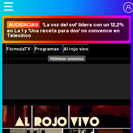
AUDIENCIAS
'La voz del sol' lidera con un 12,2%
en La 1 y 'Una receta para dos' no convence en
Telecinco
FórmulaTV
Programas
Al rojo vivo
Eliminar anuncios