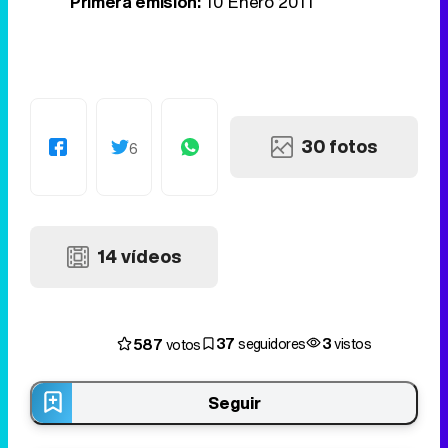
Primera emisión:
10 Enero 2011
30 fotos
6
14 vídeos
37
3
587
seguidores
vistos
votos
Seguir