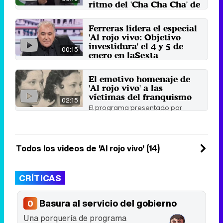
ritmo del 'Cha Cha Cha' de
Käärijä
El programa a cargo de Antonio
Ferreras lidera el especial
García Ferreras escogió el tema
'Al rojo vivo: Objetivo
que arrasó en el ...
investidura' el 4 y 5 de
28 de mayo 2023
00:15
enero en laSexta
La cadena se vuelca con el pleno
de la investidura de Sánchez y
El emotivo homenaje de
que podría dar paso a ...
'Al rojo vivo' a las
3 de enero 2020
víctimas del franquismo
02:15
El programa presentado por
Antonio García Ferreras ha
querido rendir homenaje a todos
...
24 de octubre 2019
Todos los videos de 'Al rojo vivo' (14)
CRÍTICAS
Basura al servicio del gobierno
0
Una porquería de programa