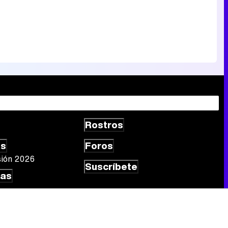
Rostros
as
Foros
sión 2026
Suscríbete
las