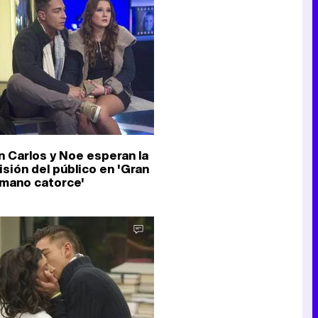
Canción ganadora de Eurovisión 2026: DARA con "Bangaranga" por Bulgaria
n Carlos y Noe esperan la
isión del público en 'Gran
mano catorce'