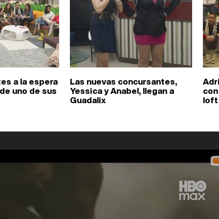
es a la espera
Las nuevas concursantes,
Adr
 de uno de sus
Yessica y Anabel, llegan a
con
Guadalix
loft