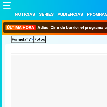
NOTICIAS
SERIES
AUDIENCIAS
PROGRA
ÚLTIMA HORA
Adiós 'Cine de barrio': el programa
FórmulaTV
Fotos