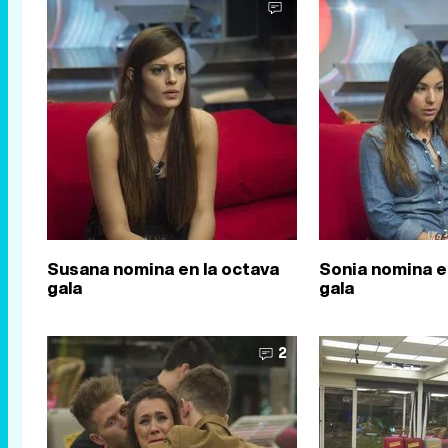
Susana nomina en la octava
Sonia nomina e
gala
gala
2