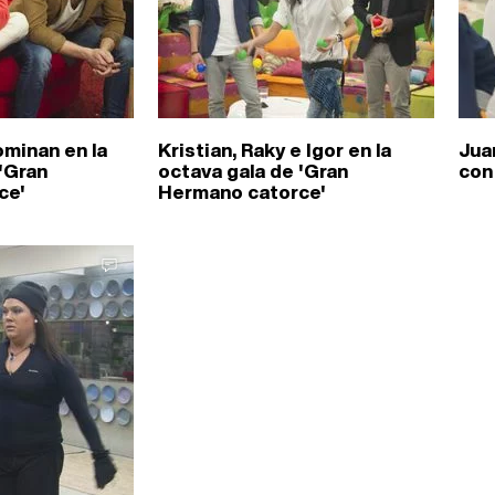
minan en la
Kristian, Raky e Igor en la
Jua
'Gran
octava gala de 'Gran
con
ce'
Hermano catorce'