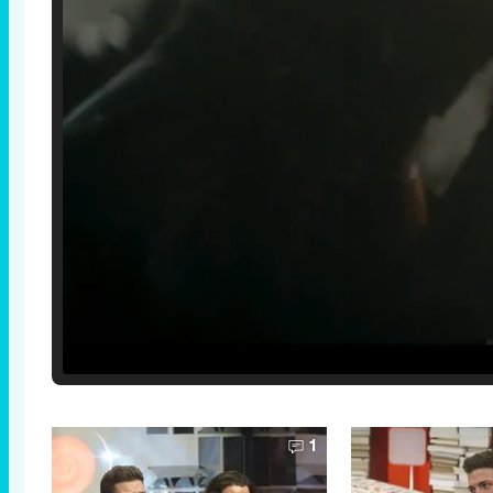
Loaded
:
29.30%
/
Unmute
1