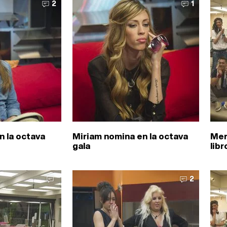
2
1
n la octava
Miriam nomina en la octava
Mer
gala
libr
2