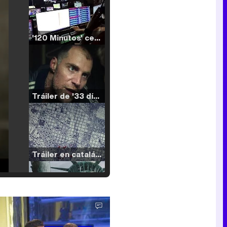
'120 Minutos' celebra sus 2.000 programas en Telemadrid con un vídeo del día a día en la redacción
Tráiler de '33 días', la nueva serie de Atresplayer con Julián Villagrán y José Manuel Poga
Tráiler en catalán de 'Ravalear', la nueva serie de HBO Max sobre los fondos buitre
Tráiler de la tercera temporada de 'The Walking Dead: Dead City' de AMC+