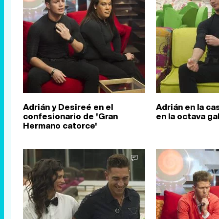
Adrián y Desireé en el
Adrián en la ca
confesionario de 'Gran
en la octava ga
Hermano catorce'