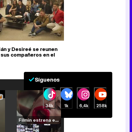
ián y Desireé se reunen
 sus compañeros en el
Síguenos
34k
1k
6,4k
258k
Filmin estrena el tráiler de 'Millennial Mal', su nueva comedia universitaria de la mano de Lorena Iglesias