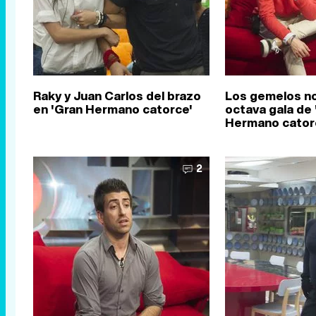
Raky y Juan Carlos del brazo
Los gemelos no
en 'Gran Hermano catorce'
octava gala de 
Hermano cator
2