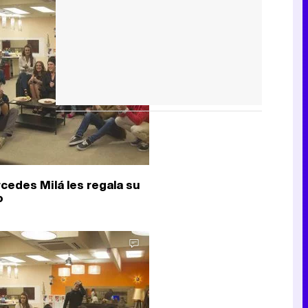
cedes Milá les regala su
o