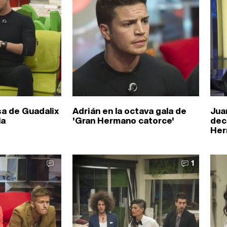
sa de Guadalix
Adrián en la octava gala de
Jua
la
'Gran Hermano catorce'
dec
Her
1