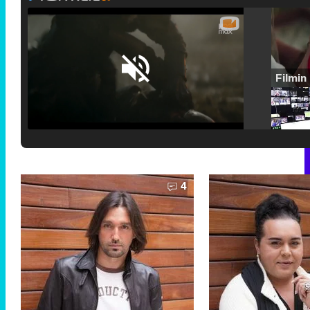
Loaded
:
25.30%
/
Unmute
4