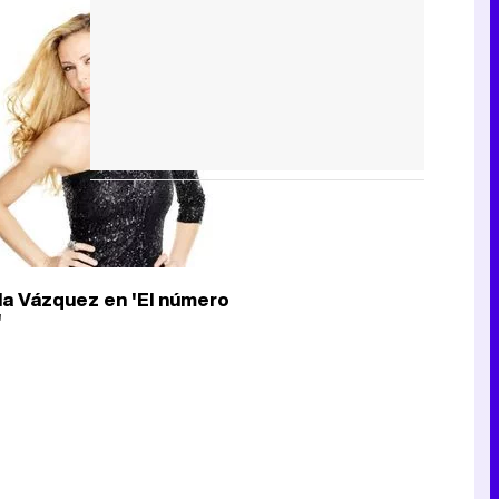
la Vázquez en 'El número
'