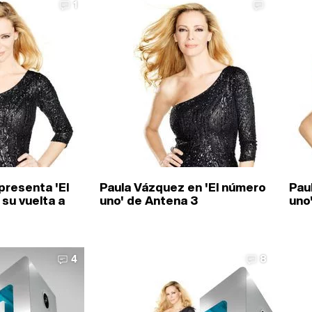
1
presenta 'El
Paula Vázquez en 'El número
Pau
su vuelta a
uno' de Antena 3
uno
4
8