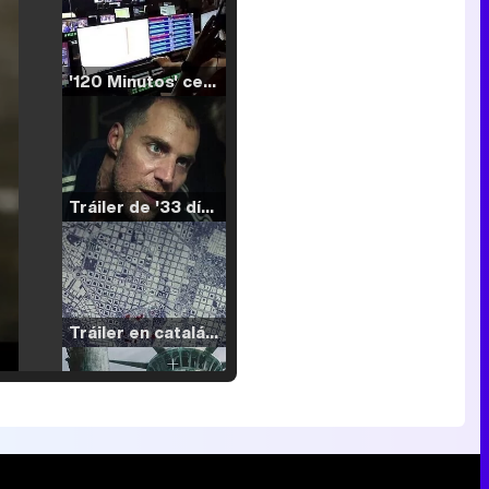
'120 Minutos' celebra sus 2.000 programas en Telemadrid con un vídeo del día a día en la redacción
Tráiler de '33 días', la nueva serie de Atresplayer con Julián Villagrán y José Manuel Poga
Tráiler en catalán de 'Ravalear', la nueva serie de HBO Max sobre los fondos buitre
Tráiler de la tercera temporada de 'The Walking Dead: Dead City' de AMC+