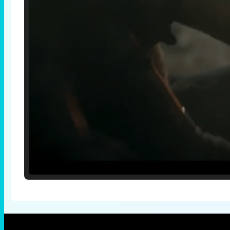
Loaded
:
25.30%
/
Unmute