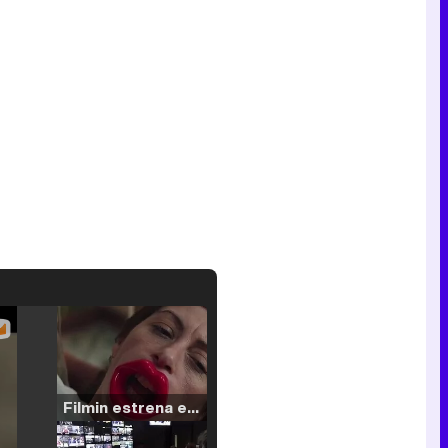
Filmin estrena el tráiler de 'Millennial Mal', su nueva comedia universitaria de la mano de Lorena Iglesias