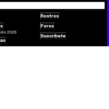
Rostros
Canción ganadora de Eurovisión 2026: DARA con "Bangaranga" por Bulgaria
as
Foros
sión 2026
Suscríbete
las