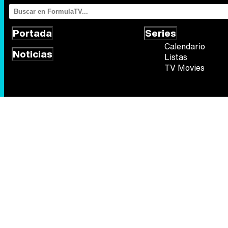
Portada
Series
Calendario
Noticias
Listas
TV Movies
Síguenos
Quiénes somos
Aviso Legal
Política de privacidad
Política de
FormulaTV.com
© 2004 - 2026