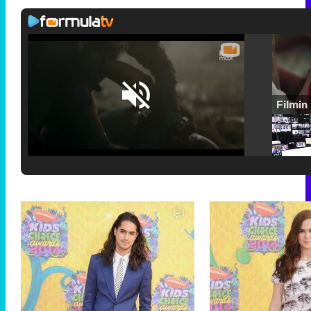
Loaded
:
25.30%
/
Unmute