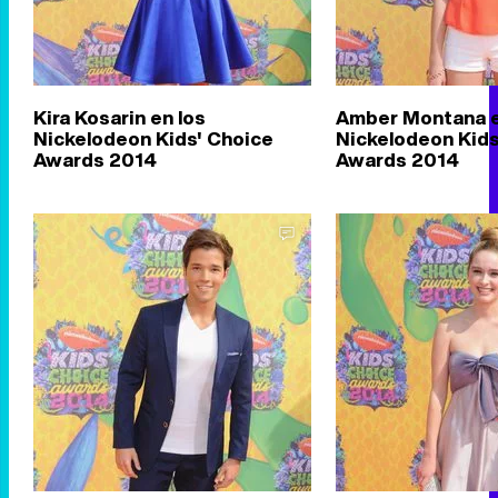
Kira Kosarin en los
Amber Montana e
Nickelodeon Kids' Choice
Nickelodeon Kids
Awards 2014
Awards 2014