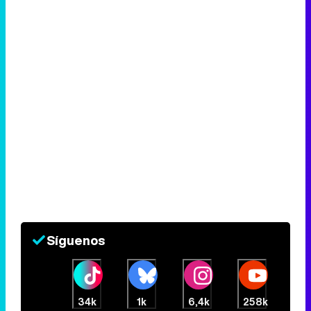
Síguenos
34k
1k
6,4k
258k