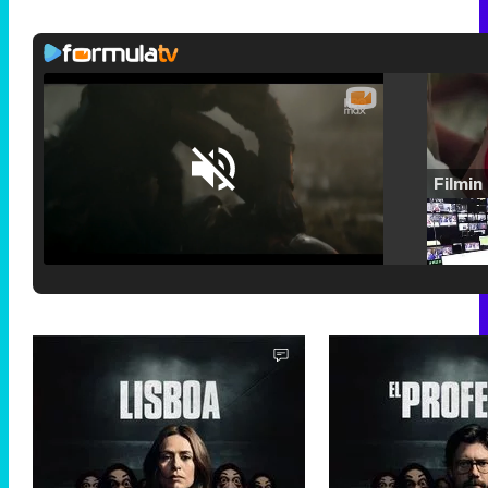
Loaded
:
25.30%
/
Unmute