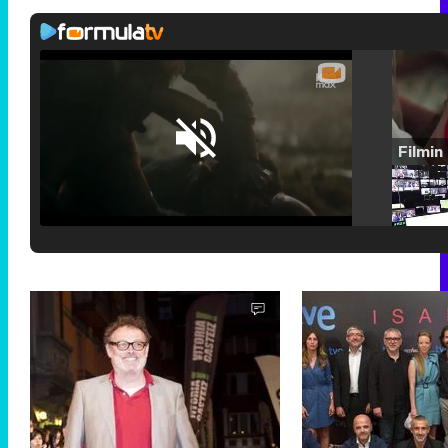
Loaded
:
25.30%
/
Unmute