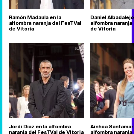
Ramón Madaula en la
Daniel Albadalejo
alfombra naranja del FesTVal
alfombra naranja
de Vitoria
de Vitoria
Jordi Díaz en la alfombra
Ainhoa Santamarí
naranja del FesTVal de Vitoria
alfombra naranja