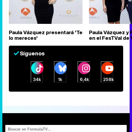
Paula Vázquez presentará 'Te
Paula Vázquez y 
lo mereces'
en el FesTVal de 
Síguenos
34k
1k
6,4k
258k