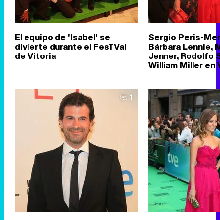
El equipo de 'Isabel' se
Sergio Peris-Me
divierte durante el FesTVal
Bárbara Lennie, M
de Vitoria
Jenner, Rodolfo 
William Miller en 
1