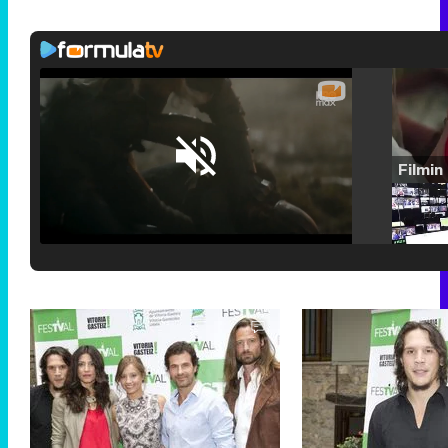
Loaded
:
25.30%
/
Unmute