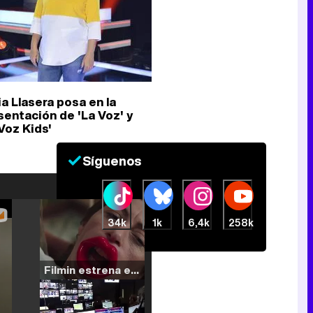
ia Llasera posa en la
sentación de 'La Voz' y
Voz Kids'
Síguenos
34k
1k
6,4k
258k
Filmin estrena el tráiler de 'Millennial Mal', su nueva comedia universitaria de la mano de Lorena Iglesias