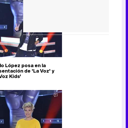
lo López posa en la
sentación de 'La Voz' y
Voz Kids'