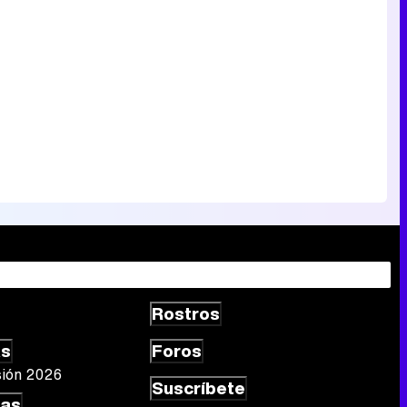
Rostros
as
Foros
sión 2026
Suscríbete
las