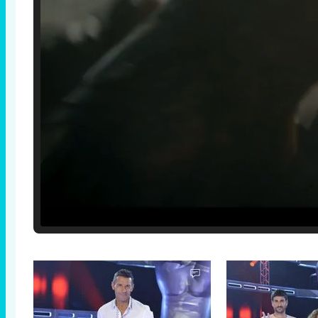
Loaded
:
29.30%
/
Unmute