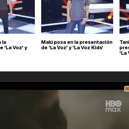
 la
Malú posa en la presentación
Tan
 'La Voz' y
de 'La Voz' y 'La Voz Kids'
pre
'La 