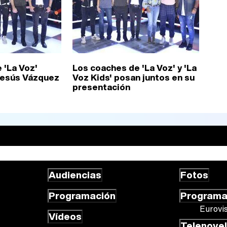
 'La Voz'
Los coaches de 'La Voz' y 'La
Jesús Vázquez
Voz Kids' posan juntos en su
presentación
Audiencias
Fotos
Programación
Program
Eurovi
Vídeos
Telenove