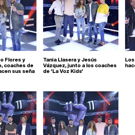
o Flores y
Tania Llasera y Jesús
Los
o, coaches de
Vázquez, junto a los coaches
hac
hacen sus seña
de 'La Voz Kids'