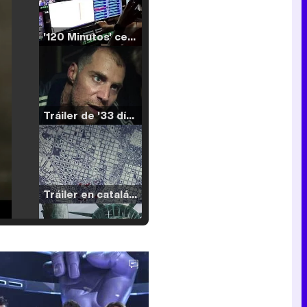
'120 Minutos' celebra sus 2.000 programas en Telemadrid con un vídeo del día a día en la redacción
Tráiler de '33 días', la nueva serie de Atresplayer con Julián Villagrán y José Manuel Poga
Tráiler en catalán de 'Ravalear', la nueva serie de HBO Max sobre los fondos buitre
Tráiler de la tercera temporada de 'The Walking Dead: Dead City' de AMC+