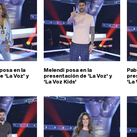
posa en la
Melendi posa en la
Pab
 'La Voz' y
presentación de 'La Voz' y
pre
'La Voz Kids'
'La 