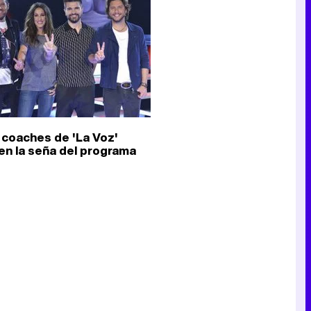
Canción ganadora de Eurovisión 2026: DARA con "Bangaranga" por Bulgaria
 coaches de 'La Voz'
en la seña del programa