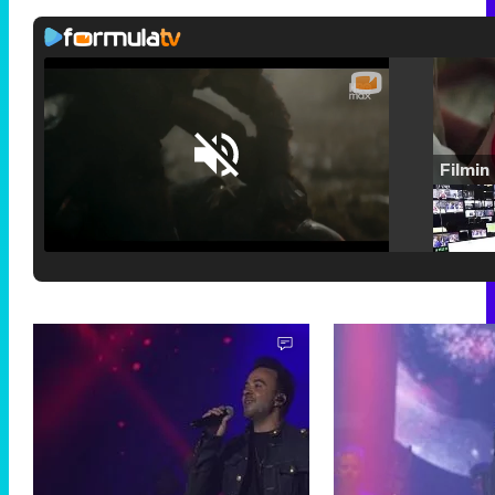
Loaded
:
25.30%
/
Unmute