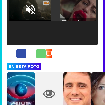
Loaded
:
25.30%
/
Unmute
Filmin estrena el tráiler de 'Millennial Mal', su nueva comedia universitaria de la mano de Lorena Iglesias
'120 Minutos' celebra sus 2.000 programas en Telemadrid con un vídeo del día a día en la redacción
EN ESTA FOTO
Tráiler de '33 días', la nueva serie de Atresplayer con Julián Villagrán y José Manuel Poga
Tráiler en catalán de 'Ravalear', la nueva serie de HBO Max sobre los fondos buitre