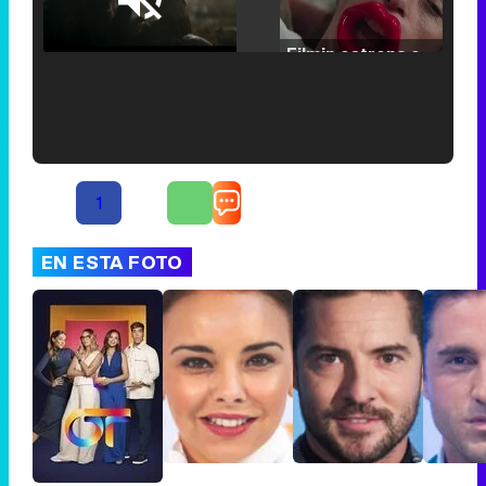
Loaded
:
25.30%
/
Unmute
Filmin estrena el tráiler de 'Millennial Mal', su nueva comedia universitaria de la mano de Lorena Iglesias
'120 Minutos' celebra sus 2.000 programas en Telemadrid con un vídeo del día a día en la redacción
1
EN ESTA FOTO
Tráiler de '33 días', la nueva serie de Atresplayer con Julián Villagrán y José Manuel Poga
Tráiler en catalán de 'Ravalear', la nueva serie de HBO Max sobre los fondos buitre