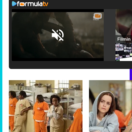
Loaded
:
25.30%
/
Unmute