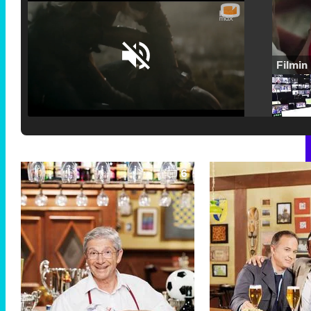
Loaded
:
25.30%
/
Unmute
6