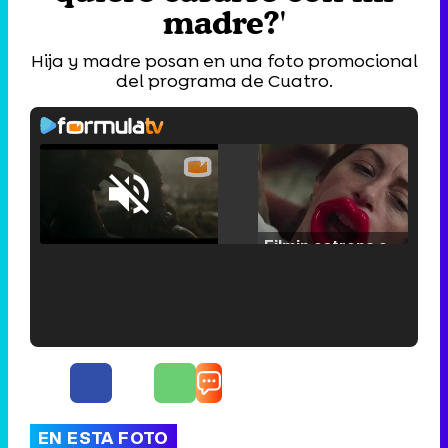
madre?'
Hija y madre posan en una foto promocional
del programa de Cuatro.
Loaded
:
25.30%
/
Unmute
Filmin estrena el tráiler de 'Millennial Mal', su nueva comedia universitaria de la mano de Lorena Iglesias
'120 Minutos' celebra sus 2.000 programas en Telemadrid con un vídeo del día a día en la redacción
EN ESTA FOTO