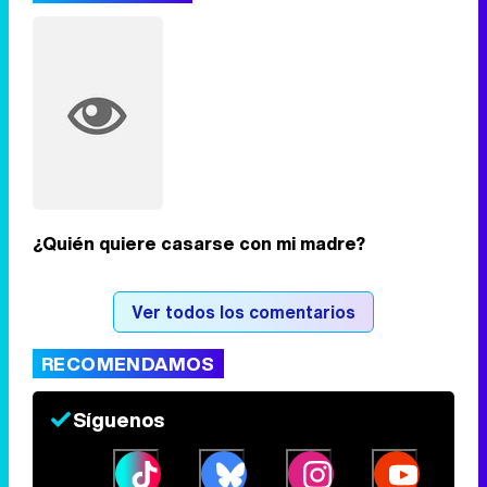
Tráiler de '33 días', la nueva serie de Atresplayer con Julián Villagrán y José Manuel Poga
Tráiler en catalán de 'Ravalear', la nueva serie de HBO Max sobre los fondos buitre
¿Quién quiere casarse con mi madre?
Tráiler de la tercera temporada de 'The Walking Dead: Dead City' de AMC+
Ver todos los comentarios
RECOMENDAMOS
Canción ganadora de Eurovisión 2026: DARA con "Bangaranga" por Bulgaria
Síguenos