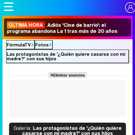
ÚLTIMA HORA
Adiós 'Cine de barrio': el
programa abandona La 1 tras más de 30 años
FórmulaTV
Fotos
Las protagonistas de '¿Quién quiere casarse con mi
madre?' con sus hijos
Eliminar anuncios
Galería:
Las protagonistas de '¿Quién quiere
casarse con mi madre?' con sus hijos