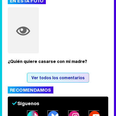
EN ESTA FOTO
Tráiler de '33 días', la nueva serie de Atresplayer con Julián Villagrán y José Manuel Poga
Tráiler en catalán de 'Ravalear', la nueva serie de HBO Max sobre los fondos buitre
¿Quién quiere casarse con mi madre?
Tráiler de la tercera temporada de 'The Walking Dead: Dead City' de AMC+
Ver todos los comentarios
RECOMENDAMOS
Canción ganadora de Eurovisión 2026: DARA con "Bangaranga" por Bulgaria
Síguenos