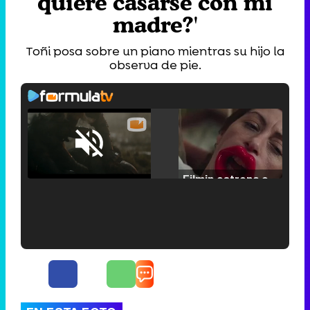
quiere casarse con mi
madre?'
Toñi posa sobre un piano mientras su hijo la
observa de pie.
Loaded
:
25.30%
/
Unmute
Filmin estrena el tráiler de 'Millennial Mal', su nueva comedia universitaria de la mano de Lorena Iglesias
'120 Minutos' celebra sus 2.000 programas en Telemadrid con un vídeo del día a día en la redacción