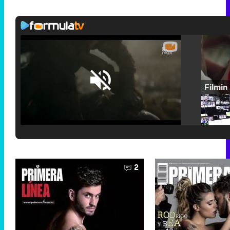
Loaded
:
25.30%
/
Unmute
2