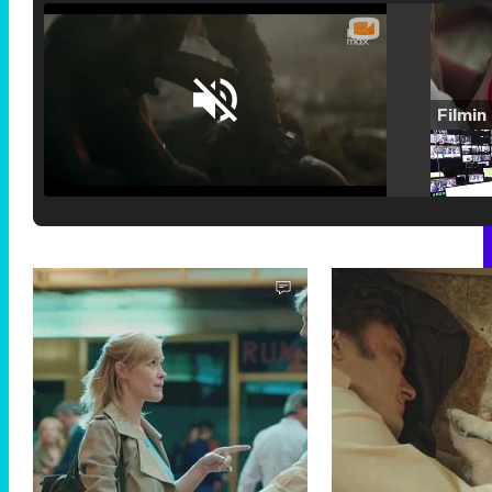
Loaded
:
25.30%
/
Unmute