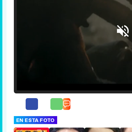
Loaded
:
25.30%
/
Unmute
EN ESTA FOTO