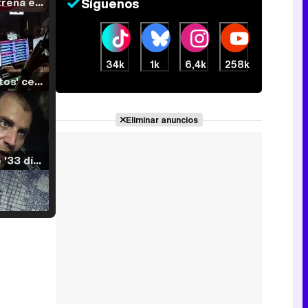
Filmin estrena el tráiler de 'Millennial Mal', su nueva comedia universitaria de la mano de Lorena Iglesias
Síguenos
34k
1k
6,4k
258k
'120 Minutos' celebra sus 2.000 programas en Telemadrid con un vídeo del día a día en la redacción
Eliminar anuncios
Tráiler de '33 días', la nueva serie de Atresplayer con Julián Villagrán y José Manuel Poga
Tráiler en catalán de 'Ravalear', la nueva serie de HBO Max sobre los fondos buitre