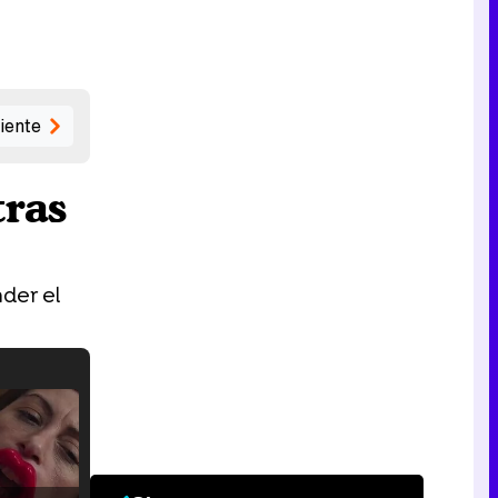
iente
tras
der el