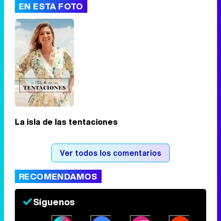
EN ESTA FOTO
Tráiler de '33 días', la nueva serie de Atresplayer con Julián Villagrán y José Manuel Poga
Tráiler en catalán de 'Ravalear', la nueva serie de HBO Max sobre los fondos buitre
La isla de las tentaciones
Tráiler de la tercera temporada de 'The Walking Dead: Dead City' de AMC+
Ver todos los comentarios
RECOMENDAMOS
Canción ganadora de Eurovisión 2026: DARA con "Bangaranga" por Bulgaria
Síguenos