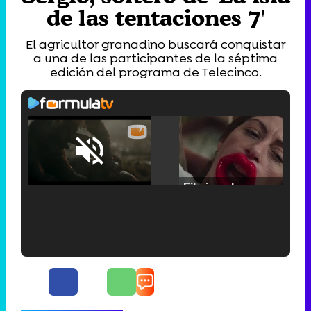
de las tentaciones 7'
El agricultor granadino buscará conquistar
a una de las participantes de la séptima
edición del programa de Telecinco.
Loaded
:
25.30%
/
Unmute
Filmin estrena el tráiler de 'Millennial Mal', su nueva comedia universitaria de la mano de Lorena Iglesias
'120 Minutos' celebra sus 2.000 programas en Telemadrid con un vídeo del día a día en la redacción