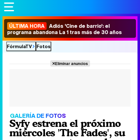
ÚLTIMA HORA
Adiós 'Cine de barrio': el
programa abandona La 1 tras más de 30 años
FórmulaTV
Fotos
Eliminar anuncios
GALERÍA DE FOTOS
Syfy estrena el próximo
miércoles 'The Fades', su