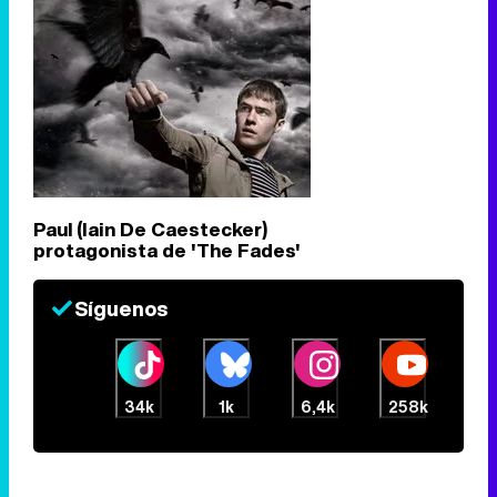
Paul (Iain De Caestecker)
protagonista de 'The Fades'
Síguenos
34k
1k
6,4k
258k