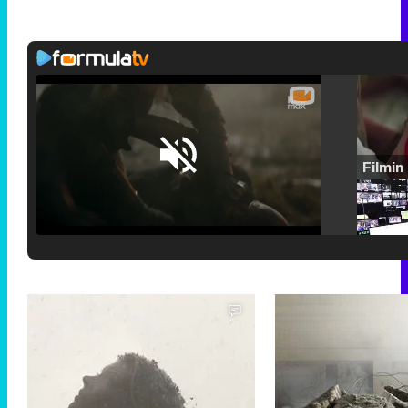
Loaded
:
25.30%
/
Unmute