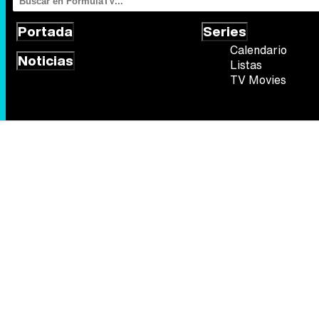
Portada
Series
Calendario
Noticias
Listas
TV Movies
Síguenos
Quiénes somos
Aviso Legal
Política de privacidad
Política de
FormulaTV.com
© 2004 - 2026