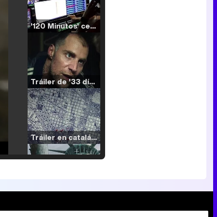
'120 Minutos' celebra sus 2.000 programas en Telemadrid con un vídeo del día a día en la redacción
Tráiler de '33 días', la nueva serie de Atresplayer con Julián Villagrán y José Manuel Poga
Tráiler en catalán de 'Ravalear', la nueva serie de HBO Max sobre los fondos buitre
Tráiler de la tercera temporada de 'The Walking Dead: Dead City' de AMC+