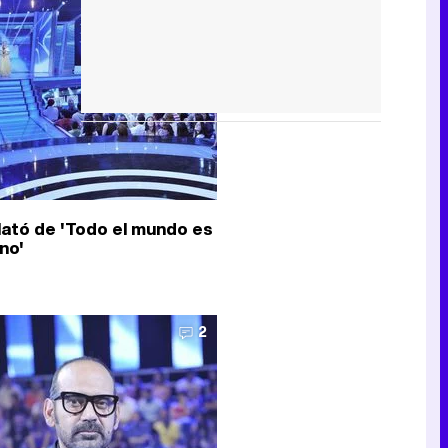
plató de 'Todo el mundo es
no'
2