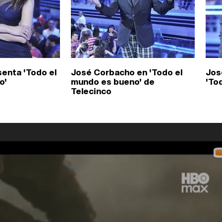
senta 'Todo el
José Corbacho en 'Todo el
Jos
o'
mundo es bueno' de
'To
Telecinco