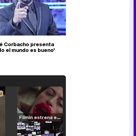
é Corbacho presenta
do el mundo es bueno'
Filmin estrena el tráiler de 'Millennial Mal', su nueva comedia universitaria de la mano de Lorena Iglesias