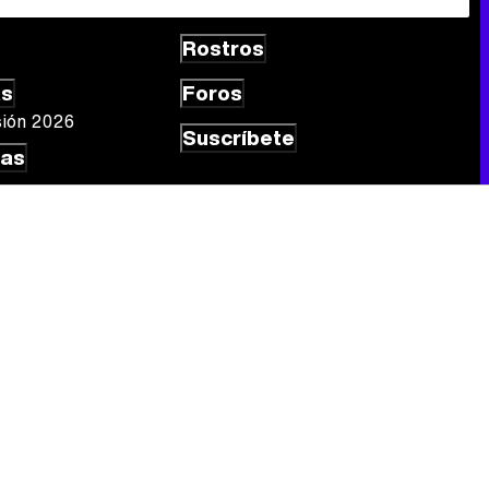
Rostros
Canción ganadora de Eurovisión 2026: DARA con "Bangaranga" por Bulgaria
as
Foros
sión 2026
Suscríbete
las