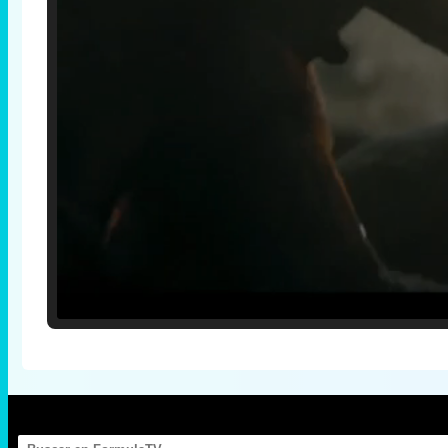
Loaded
:
25.30%
/
Unmute