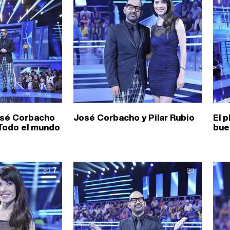
José Corbacho
José Corbacho y Pilar Rubio
El 
'Todo el mundo
bue
7