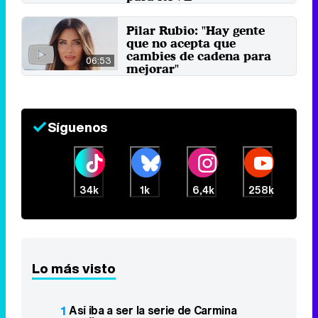
8 de septiembre 2023
Pilar Rubio: "Hay gente
que no acepta que
cambies de cadena para
06:53
mejorar"
13 de octubre 2022
Síguenos
34k
1k
6,4k
258k
Lo más visto
1
Así iba a ser la serie de Carmina