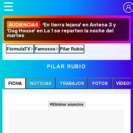
AUDIENCIAS
'En tierra lejana' en Antena 3 y
'Dog House' en La 1 se reparten la noche del
martes
FórmulaTV
Famosos
Pilar Rubio
PILAR RUBIO
FICHA
NOTICIAS
TRABAJOS
FOTOS
VÍDEOS
Eliminar anuncios