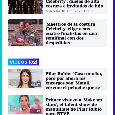
Celebrity': duelos de alta
costura e invitados de lujo
Miércoles 16 Abril 2025 17:30
'Maestros de la costura
Celebrity' elige a sus
cuatro finalistas en una
semifinal con dos
despedidas
Jueves 10 Abril 2025 03:04
VÍDEOS (32)
Pilar Rubio: "Coso mucho,
pero por ahora los
encargos son 'Mamá,
05:57
cóseme el peluche que se
le ha caído el brazo"
27 de febrero 2025
Primer vistazo a 'Make up
stars', el talent show de
maquillaje de Pilar Rubio
00:46
para RTVE