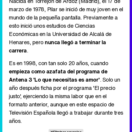
Nacida en Torrejón de Ardoz (Madrid), el 17 de
Tráiler de '33 días', la nueva serie de Atresplayer con Julián Villagrán y José Manuel Poga
marzo de 1978, Pilar se inició de muy joven en el
mundo de la pequeña pantalla. Previamente a
esto inició unos estudios de Ciencias
Económicas en la Universidad de Alcalá de
Tráiler en catalán de 'Ravalear', la nueva serie de HBO Max sobre los fondos buitre
Henares, pero
nunca llegó a terminar la
carrera
.
Es en 1998, con tan solo 20 años, cuando
Tráiler de la tercera temporada de 'The Walking Dead: Dead City' de AMC+
empieza como azafata del programa de
Antena 3 'Lo que necesitas es amor'
. Solo un
año después ficha por el programa 'El precio
justo', ejerciendo la misma labor que en el
Canción ganadora de Eurovisión 2026: DARA con "Bangaranga" por Bulgaria
formato anterior, aunque en este espacio de
Televisión Española llegó a trabajar durante tres
años.