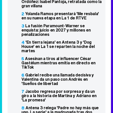
Ordóñez: Isabel Pantoja, retratada como la
gran villana
2
Yolanda Ramos presentará 'Me resbala'
en su nueva etapa en La 1 de RTVE
3
La fusión Paramount-Warner se
enquista: juicio en 2027 y millones en
penalizaciones
4
'En tierra lejana' en Antena 3 y 'Dog
House' en La 1 se reparten la noche del
martes
5
Asesinan a tiros al influencer César
Gastélum mientras emitía en directo en
TikTok
6
Gabriel recibe una llamada decisiva y
Valentina da un paso con Andrés en
'Sueños de libertad
7
Jacobo regresa por sorpresa y da un
giro a la historia de Martina y Adriano en
'La promesa'
8
Antena 3 relega 'Padre no hay más que
uno. La serie' a la madrugada tras dos