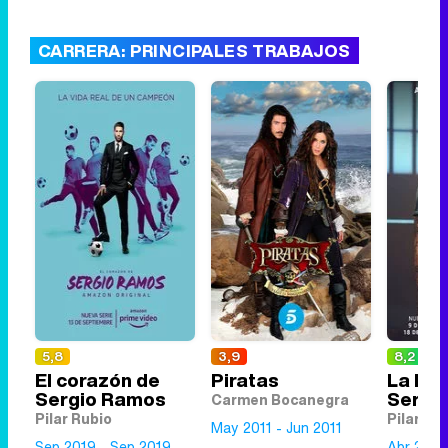
CARRERA: PRINCIPALES TRABAJOS
5,8
3,9
8,2
El corazón de
Piratas
La ley
Sergio Ramos
Sergi
Carmen Bocanegra
Pilar Rubio
Pilar Ru
May 2011 - Jun 2011
Sep 2019 - Sep 2019
Abr 2021