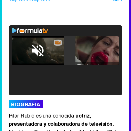
Loaded
:
25.30%
/
Unmute
Filmin estrena el tráiler de 'Millennial Mal', su nueva comedia universitaria de la mano de Lorena Iglesias
'120 Minutos' celebra sus 2.000 programas en Telemadrid con un vídeo del día a día en la redacción
BIOGRAFÍA
Pilar Rubio es una conocida
actriz,
presentadora y colaboradora de televisión
.