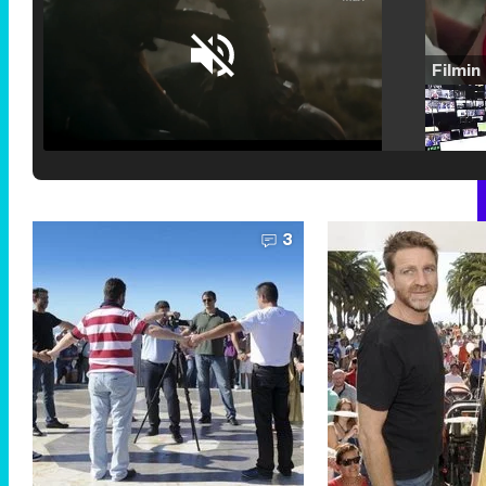
Loaded
:
25.30%
/
Unmute
3