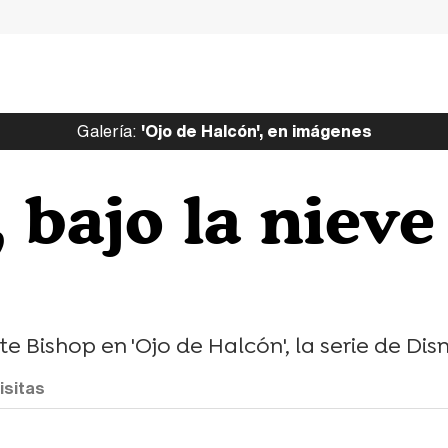
Galería:
'Ojo de Halcón', en imágenes
 bajo la nieve
te Bishop en 'Ojo de Halcón', la serie de Di
isitas