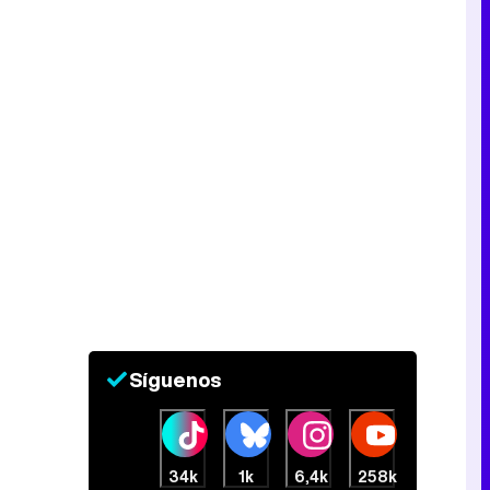
Tráiler de la tercera temporada de 'The Walking Dead: Dead City' de AMC+
Canción ganadora de Eurovisión 2026: DARA con "Bangaranga" por Bulgaria
Síguenos
34k
1k
6,4k
258k