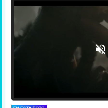
Loaded
:
25.30%
/
Unmute
EN ESTA FOTO