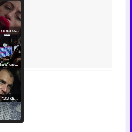
Filmin estrena el tráiler de 'Millennial Mal', su nueva comedia universitaria de la mano de Lorena Iglesias
'120 Minutos' celebra sus 2.000 programas en Telemadrid con un vídeo del día a día en la redacción
Tráiler de '33 días', la nueva serie de Atresplayer con Julián Villagrán y José Manuel Poga
Tráiler en catalán de 'Ravalear', la nueva serie de HBO Max sobre los fondos buitre