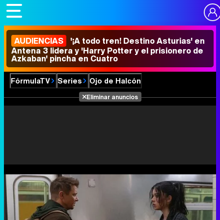
AUDIENCIAS
'¡A todo tren! Destino Asturias' en
Antena 3 lidera y 'Harry Potter y el prisionero de
Azkaban' pincha en Cuatro
FórmulaTV
Series
Ojo de Halcón
Eliminar anuncios