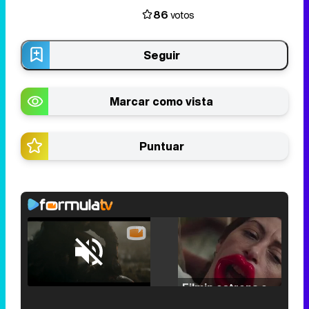
86
votos
Seguir
Marcar como vista
Puntuar
Loaded
:
25.30%
/
Unmute
Filmin estrena el tráiler de 'Millennial Mal', su nueva comedia universitaria de la mano de Lorena Iglesias