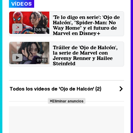
VÍDEOS
'Te lo digo en serie': 'Ojo de
Halcón', "Spider-Man: No
Way Home" y el futuro de
138:59
Marvel en Disney+
En el tercer programa
diseccionamos la Fase 4 de la
Tráiler de 'Ojo de Halcón',
franquicia superheroica y
la serie de Marvel con
recordamos ...
Jeremy Renner y Hailee
10 de diciembre 2021
01:52
Steinfeld
Clint Barton y Kate Bishop unen
fuerzas para salvar al mundo y la
Navidad en 'Ojo de ...
13 de septiembre 2021
Todos los videos de 'Ojo de Halcón' (2)
Eliminar anuncios