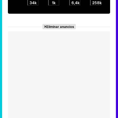
34k
1k
6,4k
258k
Eliminar anuncios