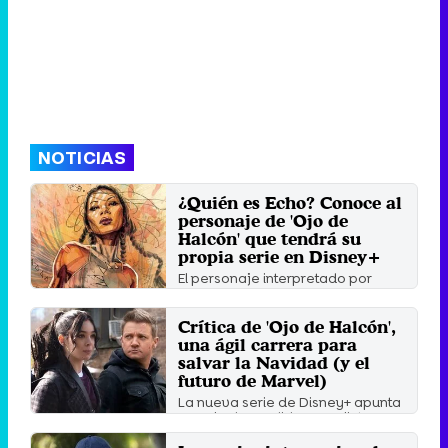
NOTICIAS
¿Quién es Echo? Conoce al
personaje de 'Ojo de
Halcón' que tendrá su
propia serie en Disney+
El personaje interpretado por
Alaqua Cox debuta en el segundo
episodio de la nueva ...
Crítica de 'Ojo de Halcón',
Jueves 25 Noviembre 2021 13:29
una ágil carrera para
salvar la Navidad (y el
futuro de Marvel)
La nueva serie de Disney+ apunta
a ser la despedida que Clint
Barton merece, pero, sobre ...