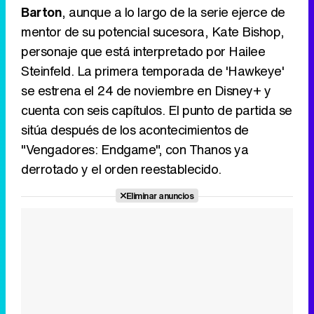
Barton
, aunque a lo largo de la serie ejerce de
mentor de su potencial sucesora, Kate Bishop,
personaje que está interpretado por Hailee
Canción ganadora de Eurovisión 2026: DARA con "Bangaranga" por Bulgaria
Steinfeld. La primera temporada de 'Hawkeye'
se estrena el 24 de noviembre en Disney+ y
cuenta con seis capítulos. El punto de partida se
sitúa después de los acontecimientos de
"Vengadores: Endgame", con Thanos ya
derrotado y el orden reestablecido.
Eliminar anuncios