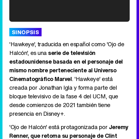
'120 Minutos' celebra sus 2.000 programas en Telemadrid con un vídeo del día a día en la redacción
SINOPSIS
'Hawkeye', traducida en español como 'Ojo de
Halcón', es una
serie de televisión
estadounidense basada en el personaje del
Tráiler de '33 días', la nueva serie de Atresplayer con Julián Villagrán y José Manuel Poga
mismo nombre perteneciente al Universo
Cinematográfico Marvel
. 'Hawkeye' está
creada por Jonathan Igla y forma parte del
bloque televisivo de la fase 4 del UCM, que
Tráiler en catalán de 'Ravalear', la nueva serie de HBO Max sobre los fondos buitre
desde comienzos de 2021 también tiene
presencia en Disney+.
'Ojo de Halcón' está protagonizada por
Jeremy
Tráiler de la tercera temporada de 'The Walking Dead: Dead City' de AMC+
Renner, que retoma su personaje de Clint